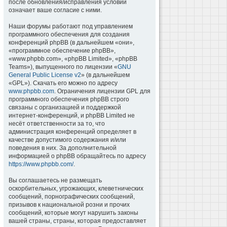
после обновления/исправления условий
означает ваше согласие с ними.
Наши форумы работают под управлением
программного обеспечения для создания
конференций phpBB (в дальнейшем «они»,
«программное обеспечение phpBB»,
«www.phpbb.com», «phpBB Limited», «phpBB
Teams»), выпущенного по лицензии «
GNU
General Public License v2
» (в дальнейшем
«GPL»). Скачать его можно по адресу
www.phpbb.com
. Ограничения лицензии GPL для
программного обеспечения phpBB строго
связаны с организацией и поддержкой
интернет-конференций, и phpBB Limited не
несёт ответственности за то, что
администрация конференций определяет в
качестве допустимого содержания и/или
поведения в них. За дополнительной
информацией о phpBB обращайтесь по адресу
https://www.phpbb.com/
.
Вы соглашаетесь не размещать
оскорбительных, угрожающих, клеветнических
сообщений, порнографических сообщений,
призывов к национальной розни и прочих
сообщений, которые могут нарушить законы
вашей страны, страны, которая предоставляет