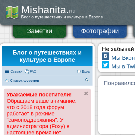
Mishanita.
ru
Блог о путешествиях и культуре в Европе
Заметки
Фотографии
Не забывай 
Блог о путешествиях и
Мы Вкон
культуре в Европе
Мы в Twi
Ссылки
FAQ
Вход
Список форумов
П
Понравилс
ои
Уважаемые посетители!
ск
Обращаем ваше внимание,
что с 2018 года форум
работает в режиме
"самоподдержания". У
администратора (Foxy) в
настоящее время нет