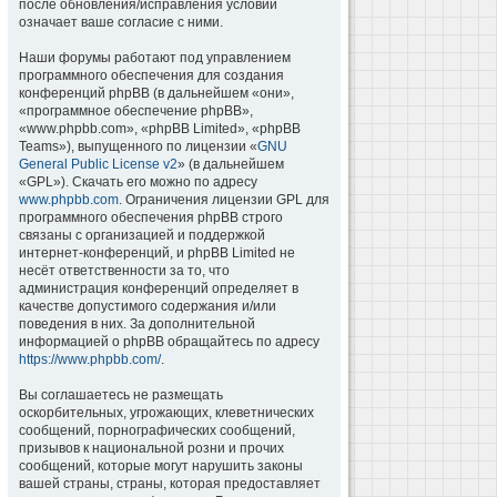
после обновления/исправления условий
означает ваше согласие с ними.
Наши форумы работают под управлением
программного обеспечения для создания
конференций phpBB (в дальнейшем «они»,
«программное обеспечение phpBB»,
«www.phpbb.com», «phpBB Limited», «phpBB
Teams»), выпущенного по лицензии «
GNU
General Public License v2
» (в дальнейшем
«GPL»). Скачать его можно по адресу
www.phpbb.com
. Ограничения лицензии GPL для
программного обеспечения phpBB строго
связаны с организацией и поддержкой
интернет-конференций, и phpBB Limited не
несёт ответственности за то, что
администрация конференций определяет в
качестве допустимого содержания и/или
поведения в них. За дополнительной
информацией о phpBB обращайтесь по адресу
https://www.phpbb.com/
.
Вы соглашаетесь не размещать
оскорбительных, угрожающих, клеветнических
сообщений, порнографических сообщений,
призывов к национальной розни и прочих
сообщений, которые могут нарушить законы
вашей страны, страны, которая предоставляет