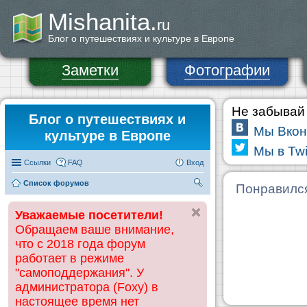
Mishanita.
ru
Блог о путешествиях и культуре в Европе
Заметки
Фотографии
Не забывай 
Блог о путешествиях и
Мы Вкон
культуре в Европе
Мы в Twi
Ссылки
FAQ
Вход
Список форумов
П
Понравилс
ои
Уважаемые посетители!
ск
Обращаем ваше внимание,
что с 2018 года форум
работает в режиме
"самоподдержания". У
администратора (Foxy) в
настоящее время нет