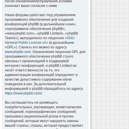
после обновления/исправления условий
означает ваше согласие с ними.
Наши форумы работают под управлением
программного обеспечения для создания
конференций phpBB (в дальнейшем «они»,
«программное обеспечение phpBB»,
«www.phpbb.com», «phpBB Limited», «phpBB
Teams»), выпущенного по лицензии «
GNU
General Public License v2
» (в дальнейшем
«GPL»). Скачать его можно по адресу
www.phpbb.com
. Ограничения лицензии GPL для
программного обеспечения phpBB строго
связаны с организацией и поддержкой
интернет-конференций, и phpBB Limited не
несёт ответственности за то, что
администрация конференций определяет в
качестве допустимого содержания и/или
поведения в них. За дополнительной
информацией о phpBB обращайтесь по адресу
https://www.phpbb.com/
.
Вы соглашаетесь не размещать
оскорбительных, угрожающих, клеветнических
сообщений, порнографических сообщений,
призывов к национальной розни и прочих
сообщений, которые могут нарушить законы
вашей страны, страны, которая предоставляет