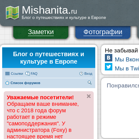
Mishanita.
ru
Блог о путешествиях и культуре в Европе
Заметки
Фотографии
Не забывай 
Блог о путешествиях и
Мы Вкон
культуре в Европе
Мы в Twi
Ссылки
FAQ
Вход
Список форумов
П
Понравилс
ои
Уважаемые посетители!
ск
Обращаем ваше внимание,
что с 2018 года форум
работает в режиме
"самоподдержания". У
администратора (Foxy) в
настоящее время нет