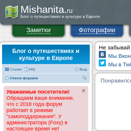
Mishanita.
ru
Блог о путешествиях и культуре в Европе
Заметки
Фотографии
Не забывай 
Блог о путешествиях и
Мы Вкон
культуре в Европе
Мы в Twi
Ссылки
FAQ
Вход
Список форумов
П
Понравилс
ои
Уважаемые посетители!
ск
Обращаем ваше внимание,
что с 2018 года форум
работает в режиме
"самоподдержания". У
администратора (Foxy) в
настоящее время нет