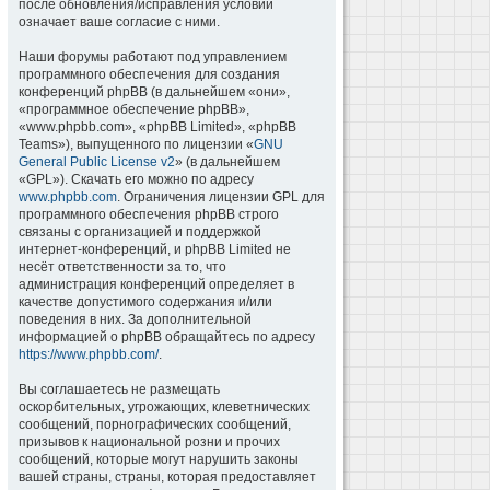
после обновления/исправления условий
означает ваше согласие с ними.
Наши форумы работают под управлением
программного обеспечения для создания
конференций phpBB (в дальнейшем «они»,
«программное обеспечение phpBB»,
«www.phpbb.com», «phpBB Limited», «phpBB
Teams»), выпущенного по лицензии «
GNU
General Public License v2
» (в дальнейшем
«GPL»). Скачать его можно по адресу
www.phpbb.com
. Ограничения лицензии GPL для
программного обеспечения phpBB строго
связаны с организацией и поддержкой
интернет-конференций, и phpBB Limited не
несёт ответственности за то, что
администрация конференций определяет в
качестве допустимого содержания и/или
поведения в них. За дополнительной
информацией о phpBB обращайтесь по адресу
https://www.phpbb.com/
.
Вы соглашаетесь не размещать
оскорбительных, угрожающих, клеветнических
сообщений, порнографических сообщений,
призывов к национальной розни и прочих
сообщений, которые могут нарушить законы
вашей страны, страны, которая предоставляет