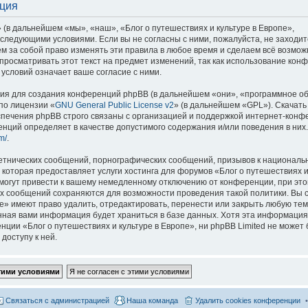
ация
 (в дальнейшем «мы», «наш», «Блог о путешествиях и культуре в Европе»,
со следующими условиями. Если вы не согласны с ними, пожалуйста, не заходит
м за собой право изменять эти правила в любое время и сделаем всё возмож
просматривать этот текст на предмет изменений, так как использование кон
условий означает ваше согласие с ними.
я для создания конференций phpBB (в дальнейшем «они», «программное о
по лицензии «
GNU General Public License v2
» (в дальнейшем «GPL»). Скачать
спечения phpBB строго связаны с организацией и поддержкой интернет-конф
ренций определяет в качестве допустимого содержания и/или поведения в них
m/
.
етнических сообщений, порнографических сообщений, призывов к национальн
которая предоставляет услуги хостинга для форумов «Блог о путешествиях и
огут привести к вашему немедленному отключению от конференции, при это
сех сообщений сохраняются для возможности проведения такой политики. Вы с
е» имеют право удалить, отредактировать, перенести или закрыть любую тем
ённая вами информация будет храниться в базе данных. Хотя эта информация
ии «Блог о путешествиях и культуре в Европе», ни phpBB Limited не может 
доступу к ней.
Связаться с администрацией
Наша команда
Удалить cookies конференции