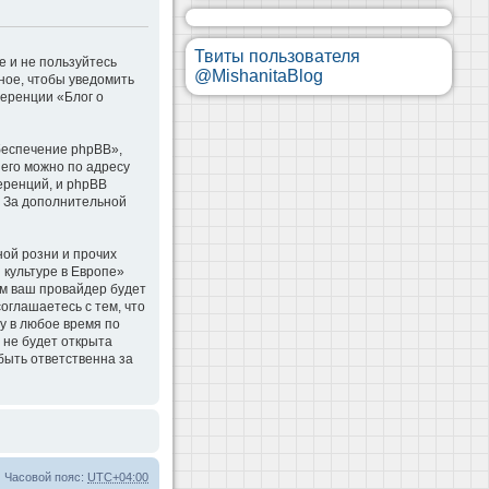
Твиты пользователя
е и не пользуйтесь
@MishanitaBlog
ное, чтобы уведомить
ференции «Блог о
беспечение phpBB»,
 его можно по адресу
еренций, и phpBB
. За дополнительной
ой розни и прочих
 культуре в Европе»
м ваш провайдер будет
оглашаетесь с тем, что
у в любое время по
 не будет открыта
быть ответственна за
Часовой пояс:
UTC+04:00