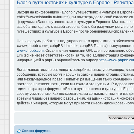
Блог о путешествиях и культуре в Европе - Регистр
Заходя на конференцию «Блог о путешествиях и культуре в Европе»
«http://www.mishanita.ru/forum»), вы подтверждаете своё согласие 
форумами «Блог о путешествиях и культуре в Европе». Мы оставляе
вас об этом, однако с вашей стороны было бы разумным регулярно 
путешествиях и культуре в Европе» после обновления/исправления 
Наши форумы работают под управлением программного обеспечени
«www.phpbb.com», «phpBB Limited», «phpBB Teams»), выпущенного 
www.phpbb.com
. Ограничения лицензии GPL для программного обе
Limited не несёт ответственности за то, что администрация конфе
информацией о phpBB обращайтесь по адресу
https://www.phpbb.co
Вы соглашаетесь не размещать оскорбительных, угрожающих, клев
сообщений, которые могут нарушить законы вашей страны, страны, 
или международное право. Попытки размещения таких сообщений м
поставлен в известность, если мы сочтём это нужным. IP-адреса в
администраторы форумов «Блог о путешествиях и культуре в Европ
своему усмотрению. Как пользователь вы согласны с тем, что введ
третьим лицам без вашего разрешения, ни администрация конференц
действия хакеров, которые могут привести к несанкционированному 
Список форумов