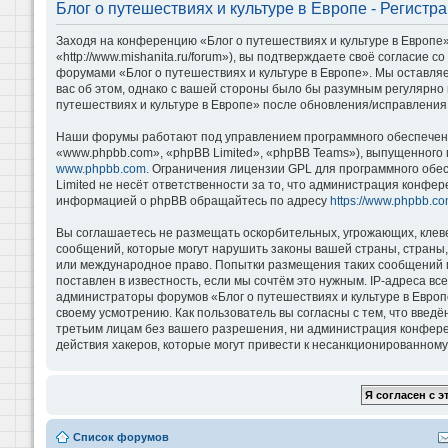
Блог о путешествиях и культуре в Европе - Регистр
Заходя на конференцию «Блог о путешествиях и культуре в Европе»
«http://www.mishanita.ru/forum»), вы подтверждаете своё согласие 
форумами «Блог о путешествиях и культуре в Европе». Мы оставляе
вас об этом, однако с вашей стороны было бы разумным регулярно 
путешествиях и культуре в Европе» после обновления/исправления 
Наши форумы работают под управлением программного обеспечени
«www.phpbb.com», «phpBB Limited», «phpBB Teams»), выпущенного 
www.phpbb.com
. Ограничения лицензии GPL для программного обе
Limited не несёт ответственности за то, что администрация конфе
информацией о phpBB обращайтесь по адресу
https://www.phpbb.co
Вы соглашаетесь не размещать оскорбительных, угрожающих, клев
сообщений, которые могут нарушить законы вашей страны, страны, 
или международное право. Попытки размещения таких сообщений м
поставлен в известность, если мы сочтём это нужным. IP-адреса в
администраторы форумов «Блог о путешествиях и культуре в Европ
своему усмотрению. Как пользователь вы согласны с тем, что введ
третьим лицам без вашего разрешения, ни администрация конференц
действия хакеров, которые могут привести к несанкционированному 
Список форумов