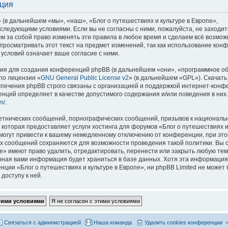
ация
 (в дальнейшем «мы», «наш», «Блог о путешествиях и культуре в Европе»,
со следующими условиями. Если вы не согласны с ними, пожалуйста, не заходит
м за собой право изменять эти правила в любое время и сделаем всё возмож
просматривать этот текст на предмет изменений, так как использование кон
условий означает ваше согласие с ними.
я для создания конференций phpBB (в дальнейшем «они», «программное о
по лицензии «
GNU General Public License v2
» (в дальнейшем «GPL»). Скачать
спечения phpBB строго связаны с организацией и поддержкой интернет-конф
ренций определяет в качестве допустимого содержания и/или поведения в них
m/
.
етнических сообщений, порнографических сообщений, призывов к национальн
которая предоставляет услуги хостинга для форумов «Блог о путешествиях и
огут привести к вашему немедленному отключению от конференции, при это
сех сообщений сохраняются для возможности проведения такой политики. Вы с
е» имеют право удалить, отредактировать, перенести или закрыть любую тем
ённая вами информация будет храниться в базе данных. Хотя эта информация
ии «Блог о путешествиях и культуре в Европе», ни phpBB Limited не может 
доступу к ней.
Связаться с администрацией
Наша команда
Удалить cookies конференции