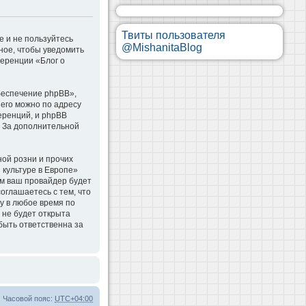
Твиты пользователя
е и не пользуйтесь
@MishanitaBlog
ное, чтобы уведомить
ференции «Блог о
беспечение phpBB»,
 его можно по адресу
еренций, и phpBB
. За дополнительной
ой розни и прочих
 культуре в Европе»
м ваш провайдер будет
оглашаетесь с тем, что
у в любое время по
 не будет открыта
быть ответственна за
Часовой пояс:
UTC+04:00