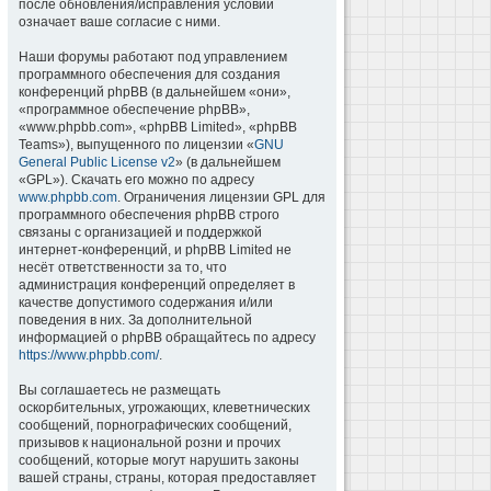
после обновления/исправления условий
означает ваше согласие с ними.
Наши форумы работают под управлением
программного обеспечения для создания
конференций phpBB (в дальнейшем «они»,
«программное обеспечение phpBB»,
«www.phpbb.com», «phpBB Limited», «phpBB
Teams»), выпущенного по лицензии «
GNU
General Public License v2
» (в дальнейшем
«GPL»). Скачать его можно по адресу
www.phpbb.com
. Ограничения лицензии GPL для
программного обеспечения phpBB строго
связаны с организацией и поддержкой
интернет-конференций, и phpBB Limited не
несёт ответственности за то, что
администрация конференций определяет в
качестве допустимого содержания и/или
поведения в них. За дополнительной
информацией о phpBB обращайтесь по адресу
https://www.phpbb.com/
.
Вы соглашаетесь не размещать
оскорбительных, угрожающих, клеветнических
сообщений, порнографических сообщений,
призывов к национальной розни и прочих
сообщений, которые могут нарушить законы
вашей страны, страны, которая предоставляет