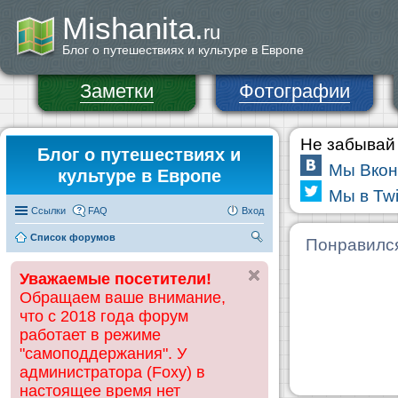
Mishanita.
ru
Блог о путешествиях и культуре в Европе
Заметки
Фотографии
Не забывай 
Блог о путешествиях и
Мы Вкон
культуре в Европе
Мы в Twi
Ссылки
FAQ
Вход
Список форумов
П
Понравилс
ои
Уважаемые посетители!
ск
Обращаем ваше внимание,
что с 2018 года форум
работает в режиме
"самоподдержания". У
администратора (Foxy) в
настоящее время нет