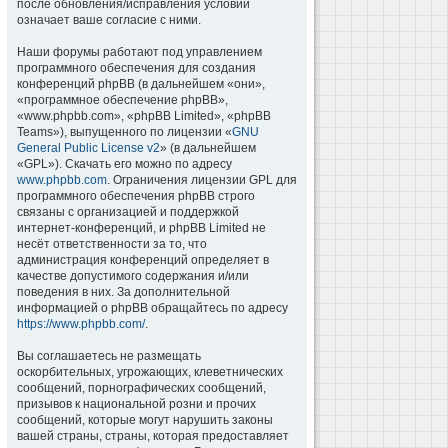
после обновления/исправления условий
означает ваше согласие с ними.
Наши форумы работают под управлением
программного обеспечения для создания
конференций phpBB (в дальнейшем «они»,
«программное обеспечение phpBB»,
«www.phpbb.com», «phpBB Limited», «phpBB
Teams»), выпущенного по лицензии «
GNU
General Public License v2
» (в дальнейшем
«GPL»). Скачать его можно по адресу
www.phpbb.com
. Ограничения лицензии GPL для
программного обеспечения phpBB строго
связаны с организацией и поддержкой
интернет-конференций, и phpBB Limited не
несёт ответственности за то, что
администрация конференций определяет в
качестве допустимого содержания и/или
поведения в них. За дополнительной
информацией о phpBB обращайтесь по адресу
https://www.phpbb.com/
.
Вы соглашаетесь не размещать
оскорбительных, угрожающих, клеветнических
сообщений, порнографических сообщений,
призывов к национальной розни и прочих
сообщений, которые могут нарушить законы
вашей страны, страны, которая предоставляет