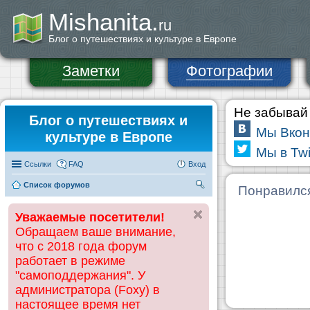
Mishanita.
ru
Блог о путешествиях и культуре в Европе
Заметки
Фотографии
Не забывай 
Блог о путешествиях и
Мы Вкон
культуре в Европе
Мы в Twi
Ссылки
FAQ
Вход
Список форумов
П
Понравилс
ои
Уважаемые посетители!
ск
Обращаем ваше внимание,
что с 2018 года форум
работает в режиме
"самоподдержания". У
администратора (Foxy) в
настоящее время нет