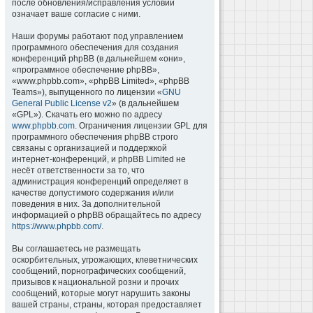
после обновления/исправления условий
означает ваше согласие с ними.
Наши форумы работают под управлением
программного обеспечения для создания
конференций phpBB (в дальнейшем «они»,
«программное обеспечение phpBB»,
«www.phpbb.com», «phpBB Limited», «phpBB
Teams»), выпущенного по лицензии «
GNU
General Public License v2
» (в дальнейшем
«GPL»). Скачать его можно по адресу
www.phpbb.com
. Ограничения лицензии GPL для
программного обеспечения phpBB строго
связаны с организацией и поддержкой
интернет-конференций, и phpBB Limited не
несёт ответственности за то, что
администрация конференций определяет в
качестве допустимого содержания и/или
поведения в них. За дополнительной
информацией о phpBB обращайтесь по адресу
https://www.phpbb.com/
.
Вы соглашаетесь не размещать
оскорбительных, угрожающих, клеветнических
сообщений, порнографических сообщений,
призывов к национальной розни и прочих
сообщений, которые могут нарушить законы
вашей страны, страны, которая предоставляет