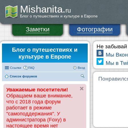
Mishanita.
ru
Блог о путешествиях и культуре в Европе
Заметки
Фотографии
Не забывай 
Блог о путешествиях и
Мы Вкон
культуре в Европе
Мы в Twi
Ссылки
FAQ
Вход
Список форумов
П
Понравилс
ои
Уважаемые посетители!
ск
Обращаем ваше внимание,
что с 2018 года форум
работает в режиме
"самоподдержания". У
администратора (Foxy) в
настоящее время нет