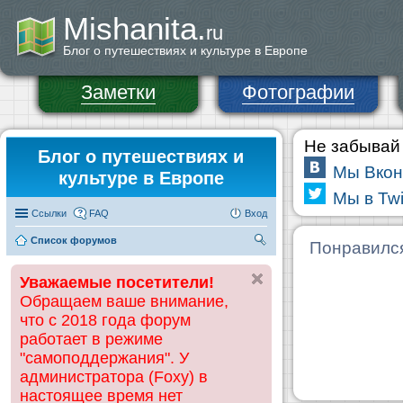
Mishanita.
ru
Блог о путешествиях и культуре в Европе
Заметки
Фотографии
Не забывай 
Блог о путешествиях и
Мы Вкон
культуре в Европе
Мы в Twi
Ссылки
FAQ
Вход
Список форумов
П
Понравилс
ои
Уважаемые посетители!
ск
Обращаем ваше внимание,
что с 2018 года форум
работает в режиме
"самоподдержания". У
администратора (Foxy) в
настоящее время нет