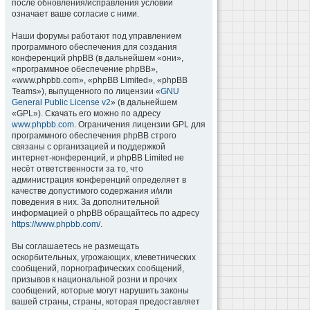
после обновления/исправления условий
означает ваше согласие с ними.
Наши форумы работают под управлением
программного обеспечения для создания
конференций phpBB (в дальнейшем «они»,
«программное обеспечение phpBB»,
«www.phpbb.com», «phpBB Limited», «phpBB
Teams»), выпущенного по лицензии «
GNU
General Public License v2
» (в дальнейшем
«GPL»). Скачать его можно по адресу
www.phpbb.com
. Ограничения лицензии GPL для
программного обеспечения phpBB строго
связаны с организацией и поддержкой
интернет-конференций, и phpBB Limited не
несёт ответственности за то, что
администрация конференций определяет в
качестве допустимого содержания и/или
поведения в них. За дополнительной
информацией о phpBB обращайтесь по адресу
https://www.phpbb.com/
.
Вы соглашаетесь не размещать
оскорбительных, угрожающих, клеветнических
сообщений, порнографических сообщений,
призывов к национальной розни и прочих
сообщений, которые могут нарушить законы
вашей страны, страны, которая предоставляет