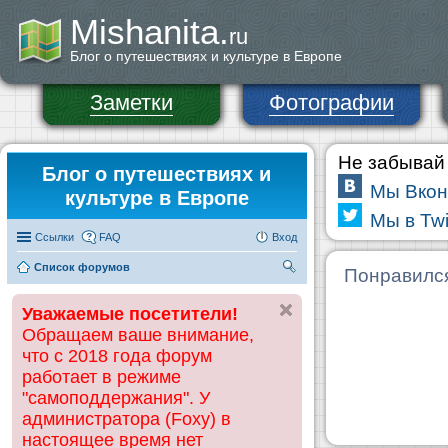
Mishanita.
ru
Блог о путешествиях и культуре в Европе
Заметки
Фотографии
Не забывай 
Блог о путешествиях и
Мы Вкон
культуре в Европе
Мы в Twi
Ссылки
FAQ
Вход
Список форумов
П
Понравилс
ои
Уважаемые посетители!
ск
Обращаем ваше внимание,
что с 2018 года форум
работает в режиме
"самоподдержания". У
администратора (Foxy) в
настоящее время нет