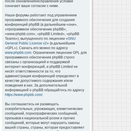
после обновления/исправления условий
означает ваше согласие с ними.
Наши форумы работают под управлением
программного обеспечения для создания
конференций phpBB (в дальнейшем «они»,
«программное обеспечение phpBB»,
«www.phpbb.com», «phpBB Limited», «phpBB
Teams»), выпущенного по лицензии «
GNU
General Public License v2
» (в дальнейшем
«GPL»). Скачать его можно по адресу
www.phpbb.com
. Ограничения лицензии GPL для
программного обеспечения phpBB строго
связаны с организацией и поддержкой
интернет-конференций, и phpBB Limited не
несёт ответственности за то, что
администрация конференций определяет в
качестве допустимого содержания и/или
поведения в них. За дополнительной
информацией о phpBB обращайтесь по адресу
https://www.phpbb.com/
.
Вы соглашаетесь не размещать
оскорбительных, угрожающих, клеветнических
сообщений, порнографических сообщений,
призывов к национальной розни и прочих
сообщений, которые могут нарушить законы
вашей страны, страны, которая предоставляет