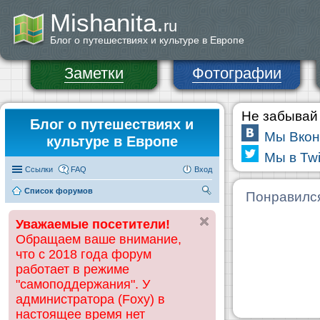
Mishanita.
ru
Блог о путешествиях и культуре в Европе
Заметки
Фотографии
Не забывай 
Блог о путешествиях и
Мы Вкон
культуре в Европе
Мы в Twi
Ссылки
FAQ
Вход
Список форумов
П
Понравилс
ои
Уважаемые посетители!
ск
Обращаем ваше внимание,
что с 2018 года форум
работает в режиме
"самоподдержания". У
администратора (Foxy) в
настоящее время нет