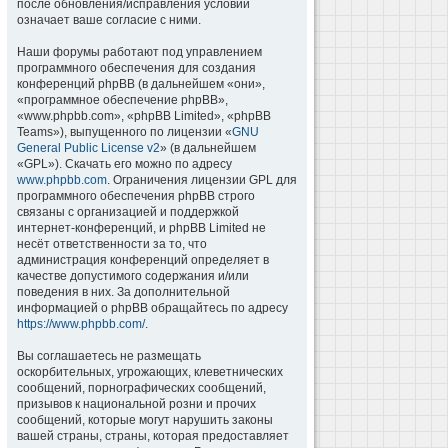
после обновления/исправления условий
означает ваше согласие с ними.
Наши форумы работают под управлением
программного обеспечения для создания
конференций phpBB (в дальнейшем «они»,
«программное обеспечение phpBB»,
«www.phpbb.com», «phpBB Limited», «phpBB
Teams»), выпущенного по лицензии «
GNU
General Public License v2
» (в дальнейшем
«GPL»). Скачать его можно по адресу
www.phpbb.com
. Ограничения лицензии GPL для
программного обеспечения phpBB строго
связаны с организацией и поддержкой
интернет-конференций, и phpBB Limited не
несёт ответственности за то, что
администрация конференций определяет в
качестве допустимого содержания и/или
поведения в них. За дополнительной
информацией о phpBB обращайтесь по адресу
https://www.phpbb.com/
.
Вы соглашаетесь не размещать
оскорбительных, угрожающих, клеветнических
сообщений, порнографических сообщений,
призывов к национальной розни и прочих
сообщений, которые могут нарушить законы
вашей страны, страны, которая предоставляет