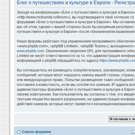
Блог о путешествиях и культуре в Европе - Регистр
Заходя на конференцию «Блог о путешествиях и культуре в Европе»
«http://www.mishanita.ru/forum»), вы подтверждаете своё согласие 
форумами «Блог о путешествиях и культуре в Европе». Мы оставляе
вас об этом, однако с вашей стороны было бы разумным регулярно 
путешествиях и культуре в Европе» после обновления/исправления 
Наши форумы работают под управлением программного обеспечени
«www.phpbb.com», «phpBB Limited», «phpBB Teams»), выпущенного 
www.phpbb.com
. Ограничения лицензии GPL для программного обе
Limited не несёт ответственности за то, что администрация конфе
информацией о phpBB обращайтесь по адресу
https://www.phpbb.co
Вы соглашаетесь не размещать оскорбительных, угрожающих, клев
сообщений, которые могут нарушить законы вашей страны, страны, 
или международное право. Попытки размещения таких сообщений м
поставлен в известность, если мы сочтём это нужным. IP-адреса в
администраторы форумов «Блог о путешествиях и культуре в Европ
своему усмотрению. Как пользователь вы согласны с тем, что введ
третьим лицам без вашего разрешения, ни администрация конференц
действия хакеров, которые могут привести к несанкционированному 
Список форумов