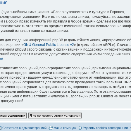
ация
 (в дальнейшем «мы», «наш», «Блог о путешествиях и культуре в Европе»,
со следующими условиями. Если вы не согласны с ними, пожалуйста, не заходит
м за собой право изменять эти правила в любое время и сделаем всё возмож
просматривать этот текст на предмет изменений, так как использование кон
условий означает ваше согласие с ними.
я для создания конференций phpBB (в дальнейшем «они», «программное о
по лицензии «
GNU General Public License v2
» (в дальнейшем «GPL»). Скачать
спечения phpBB строго связаны с организацией и поддержкой интернет-конф
ренций определяет в качестве допустимого содержания и/или поведения в них
m/
.
етнических сообщений, порнографических сообщений, призывов к национальн
которая предоставляет услуги хостинга для форумов «Блог о путешествиях и
огут привести к вашему немедленному отключению от конференции, при это
сех сообщений сохраняются для возможности проведения такой политики. Вы с
е» имеют право удалить, отредактировать, перенести или закрыть любую тем
ённая вами информация будет храниться в базе данных. Хотя эта информация
ии «Блог о путешествиях и культуре в Европе», ни phpBB Limited не может 
доступу к ней.
Связаться с администрацией
Наша команда
Удалить cookies конференции