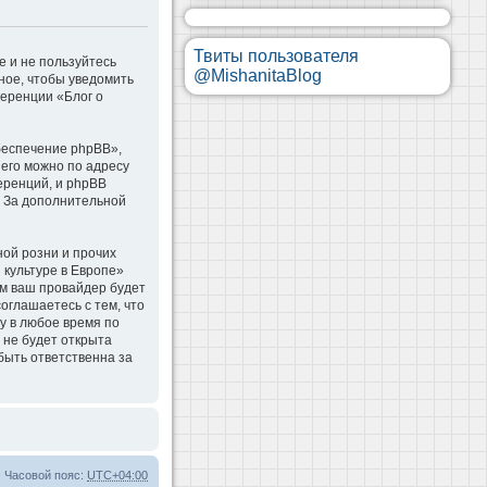
Твиты пользователя
е и не пользуйтесь
@MishanitaBlog
ное, чтобы уведомить
ференции «Блог о
беспечение phpBB»,
 его можно по адресу
еренций, и phpBB
. За дополнительной
ой розни и прочих
 культуре в Европе»
м ваш провайдер будет
оглашаетесь с тем, что
у в любое время по
 не будет открыта
быть ответственна за
Часовой пояс:
UTC+04:00