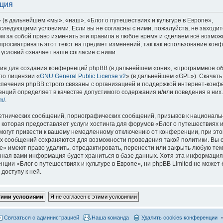
ация
 (в дальнейшем «мы», «наш», «Блог о путешествиях и культуре в Европе»,
со следующими условиями. Если вы не согласны с ними, пожалуйста, не заходит
м за собой право изменять эти правила в любое время и сделаем всё возмож
просматривать этот текст на предмет изменений, так как использование кон
условий означает ваше согласие с ними.
я для создания конференций phpBB (в дальнейшем «они», «программное о
по лицензии «
GNU General Public License v2
» (в дальнейшем «GPL»). Скачать
спечения phpBB строго связаны с организацией и поддержкой интернет-конф
ренций определяет в качестве допустимого содержания и/или поведения в них
m/
.
етнических сообщений, порнографических сообщений, призывов к национальн
которая предоставляет услуги хостинга для форумов «Блог о путешествиях и
огут привести к вашему немедленному отключению от конференции, при это
сех сообщений сохраняются для возможности проведения такой политики. Вы с
е» имеют право удалить, отредактировать, перенести или закрыть любую тем
ённая вами информация будет храниться в базе данных. Хотя эта информация
ии «Блог о путешествиях и культуре в Европе», ни phpBB Limited не может 
доступу к ней.
Связаться с администрацией
Наша команда
Удалить cookies конференции