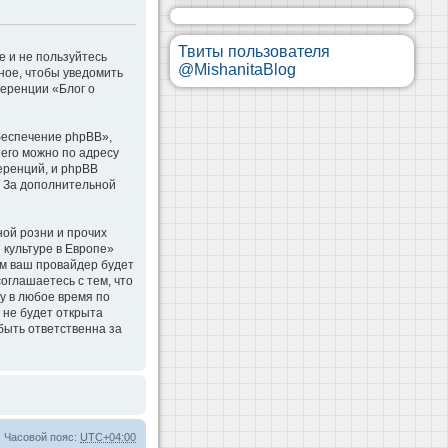
Твиты пользователя
е и не пользуйтесь
@MishanitaBlog
ное, чтобы уведомить
ференции «Блог о
беспечение phpBB»,
 его можно по адресу
еренций, и phpBB
. За дополнительной
ой розни и прочих
 культуре в Европе»
м ваш провайдер будет
оглашаетесь с тем, что
у в любое время по
 не будет открыта
быть ответственна за
Часовой пояс:
UTC+04:00