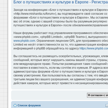
Блог о путешествиях и культуре в Европе - Регистр
Заходя на конференцию «Блог о путешествиях и культуре в Европе»
«http://www.mishanita.ru/forum»), вы подтверждаете своё согласие 
форумами «Блог о путешествиях и культуре в Европе». Мы оставляе
вас об этом, однако с вашей стороны было бы разумным регулярно 
путешествиях и культуре в Европе» после обновления/исправления 
Наши форумы работают под управлением программного обеспечени
«www.phpbb.com», «phpBB Limited», «phpBB Teams»), выпущенного 
www.phpbb.com
. Ограничения лицензии GPL для программного обе
Limited не несёт ответственности за то, что администрация конфе
информацией о phpBB обращайтесь по адресу
https://www.phpbb.co
Вы соглашаетесь не размещать оскорбительных, угрожающих, клев
сообщений, которые могут нарушить законы вашей страны, страны, 
или международное право. Попытки размещения таких сообщений м
поставлен в известность, если мы сочтём это нужным. IP-адреса в
администраторы форумов «Блог о путешествиях и культуре в Европ
своему усмотрению. Как пользователь вы согласны с тем, что введ
третьим лицам без вашего разрешения, ни администрация конференц
действия хакеров, которые могут привести к несанкционированному 
Список форумов