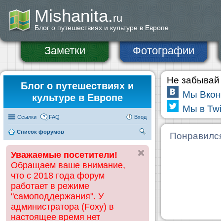
Mishanita.
ru
Блог о путешествиях и культуре в Европе
Заметки
Фотографии
Не забывай 
Блог о путешествиях и
Мы Вкон
культуре в Европе
Мы в Twi
Ссылки
FAQ
Вход
Список форумов
П
Понравилс
ои
Уважаемые посетители!
ск
Обращаем ваше внимание,
что с 2018 года форум
работает в режиме
"самоподдержания". У
администратора (Foxy) в
настоящее время нет