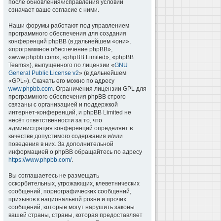
после обновления/исправления условий
означает ваше согласие с ними.
Наши форумы работают под управлением
программного обеспечения для создания
конференций phpBB (в дальнейшем «они»,
«программное обеспечение phpBB»,
«www.phpbb.com», «phpBB Limited», «phpBB
Teams»), выпущенного по лицензии «
GNU
General Public License v2
» (в дальнейшем
«GPL»). Скачать его можно по адресу
www.phpbb.com
. Ограничения лицензии GPL для
программного обеспечения phpBB строго
связаны с организацией и поддержкой
интернет-конференций, и phpBB Limited не
несёт ответственности за то, что
администрация конференций определяет в
качестве допустимого содержания и/или
поведения в них. За дополнительной
информацией о phpBB обращайтесь по адресу
https://www.phpbb.com/
.
Вы соглашаетесь не размещать
оскорбительных, угрожающих, клеветнических
сообщений, порнографических сообщений,
призывов к национальной розни и прочих
сообщений, которые могут нарушить законы
вашей страны, страны, которая предоставляет