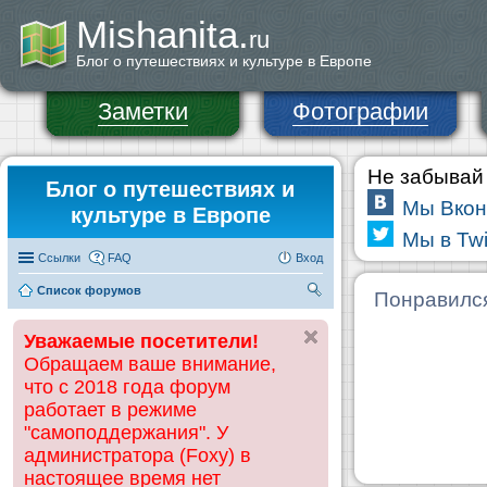
Mishanita.
ru
Блог о путешествиях и культуре в Европе
Заметки
Фотографии
Не забывай 
Блог о путешествиях и
Мы Вкон
культуре в Европе
Мы в Twi
Ссылки
FAQ
Вход
Список форумов
П
Понравилс
ои
Уважаемые посетители!
ск
Обращаем ваше внимание,
что с 2018 года форум
работает в режиме
"самоподдержания". У
администратора (Foxy) в
настоящее время нет