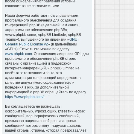
после обновления/исправления условий
означает ваше согласие с ними.
Наши форумы работают под управлением
программного обеспечения для создания
конференций phpBB (в дальнейшем «они»,
«программное обеспечение phpBB»,
«www.phpbb.com», «phpBB Limited», «phpBB
Teams»), выпущенного по лицензии «
GNU
General Public License v2
» (в дальнейшем
«GPL»). Скачать его можно по адресу
www.phpbb.com
. Ограничения лицензии GPL для
программного обеспечения phpBB строго
связаны с организацией и поддержкой
интернет-конференций, и phpBB Limited не
несёт ответственности за то, что
администрация конференций определяет в
качестве допустимого содержания и/или
поведения в них. За дополнительной
информацией о phpBB обращайтесь по адресу
https://www.phpbb.com/
.
Вы соглашаетесь не размещать
оскорбительных, угрожающих, клеветнических
сообщений, порнографических сообщений,
призывов к национальной розни и прочих
сообщений, которые могут нарушить законы
вашей страны, страны, которая предоставляет