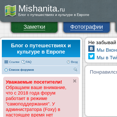
Mishanita.
ru
Блог о путешествиях и культуре в Европе
Заметки
Фотографии
Не забывай 
Блог о путешествиях и
Мы Вкон
культуре в Европе
Мы в Twi
Ссылки
FAQ
Вход
Список форумов
П
Понравилс
ои
Уважаемые посетители!
ск
Обращаем ваше внимание,
что с 2018 года форум
работает в режиме
"самоподдержания". У
администратора (Foxy) в
настоящее время нет