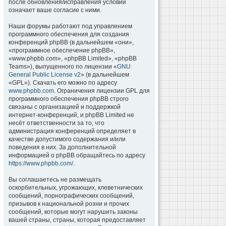
после обновления/исправления условий
означает ваше согласие с ними.
Наши форумы работают под управлением
программного обеспечения для создания
конференций phpBB (в дальнейшем «они»,
«программное обеспечение phpBB»,
«www.phpbb.com», «phpBB Limited», «phpBB
Teams»), выпущенного по лицензии «
GNU
General Public License v2
» (в дальнейшем
«GPL»). Скачать его можно по адресу
www.phpbb.com
. Ограничения лицензии GPL для
программного обеспечения phpBB строго
связаны с организацией и поддержкой
интернет-конференций, и phpBB Limited не
несёт ответственности за то, что
администрация конференций определяет в
качестве допустимого содержания и/или
поведения в них. За дополнительной
информацией о phpBB обращайтесь по адресу
https://www.phpbb.com/
.
Вы соглашаетесь не размещать
оскорбительных, угрожающих, клеветнических
сообщений, порнографических сообщений,
призывов к национальной розни и прочих
сообщений, которые могут нарушить законы
вашей страны, страны, которая предоставляет