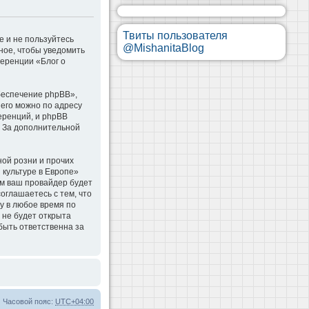
Твиты пользователя
е и не пользуйтесь
@MishanitaBlog
ное, чтобы уведомить
ференции «Блог о
беспечение phpBB»,
 его можно по адресу
еренций, и phpBB
. За дополнительной
ой розни и прочих
 культуре в Европе»
м ваш провайдер будет
оглашаетесь с тем, что
у в любое время по
 не будет открыта
быть ответственна за
Часовой пояс:
UTC+04:00