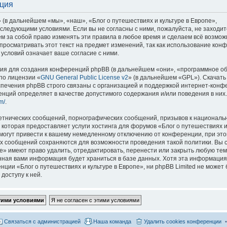
ация
 (в дальнейшем «мы», «наш», «Блог о путешествиях и культуре в Европе»,
со следующими условиями. Если вы не согласны с ними, пожалуйста, не заходит
м за собой право изменять эти правила в любое время и сделаем всё возмож
просматривать этот текст на предмет изменений, так как использование кон
условий означает ваше согласие с ними.
я для создания конференций phpBB (в дальнейшем «они», «программное о
по лицензии «
GNU General Public License v2
» (в дальнейшем «GPL»). Скачать
спечения phpBB строго связаны с организацией и поддержкой интернет-конф
ренций определяет в качестве допустимого содержания и/или поведения в них
m/
.
етнических сообщений, порнографических сообщений, призывов к национальн
которая предоставляет услуги хостинга для форумов «Блог о путешествиях и
огут привести к вашему немедленному отключению от конференции, при это
сех сообщений сохраняются для возможности проведения такой политики. Вы с
е» имеют право удалить, отредактировать, перенести или закрыть любую тем
ённая вами информация будет храниться в базе данных. Хотя эта информация
ии «Блог о путешествиях и культуре в Европе», ни phpBB Limited не может 
доступу к ней.
Связаться с администрацией
Наша команда
Удалить cookies конференции