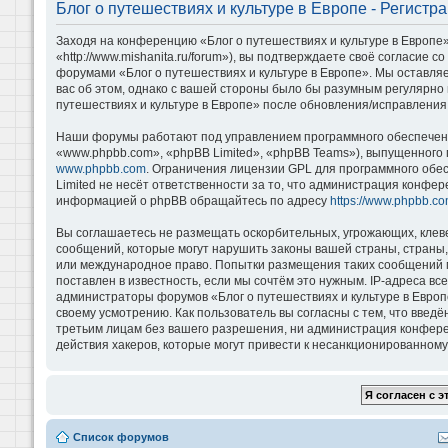
Блог о путешествиях и культуре в Европе - Регистр
Заходя на конференцию «Блог о путешествиях и культуре в Европе»
«http://www.mishanita.ru/forum»), вы подтверждаете своё согласие 
форумами «Блог о путешествиях и культуре в Европе». Мы оставляе
вас об этом, однако с вашей стороны было бы разумным регулярно 
путешествиях и культуре в Европе» после обновления/исправления 
Наши форумы работают под управлением программного обеспечени
«www.phpbb.com», «phpBB Limited», «phpBB Teams»), выпущенного 
www.phpbb.com
. Ограничения лицензии GPL для программного обе
Limited не несёт ответственности за то, что администрация конфе
информацией о phpBB обращайтесь по адресу
https://www.phpbb.co
Вы соглашаетесь не размещать оскорбительных, угрожающих, клев
сообщений, которые могут нарушить законы вашей страны, страны, 
или международное право. Попытки размещения таких сообщений м
поставлен в известность, если мы сочтём это нужным. IP-адреса в
администраторы форумов «Блог о путешествиях и культуре в Европ
своему усмотрению. Как пользователь вы согласны с тем, что введ
третьим лицам без вашего разрешения, ни администрация конференц
действия хакеров, которые могут привести к несанкционированному 
Список форумов