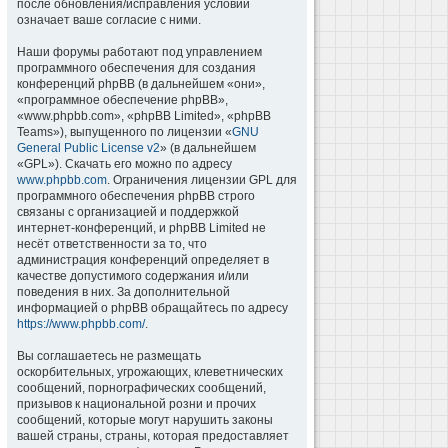
после обновления/исправления условий
означает ваше согласие с ними.
Наши форумы работают под управлением
программного обеспечения для создания
конференций phpBB (в дальнейшем «они»,
«программное обеспечение phpBB»,
«www.phpbb.com», «phpBB Limited», «phpBB
Teams»), выпущенного по лицензии «
GNU
General Public License v2
» (в дальнейшем
«GPL»). Скачать его можно по адресу
www.phpbb.com
. Ограничения лицензии GPL для
программного обеспечения phpBB строго
связаны с организацией и поддержкой
интернет-конференций, и phpBB Limited не
несёт ответственности за то, что
администрация конференций определяет в
качестве допустимого содержания и/или
поведения в них. За дополнительной
информацией о phpBB обращайтесь по адресу
https://www.phpbb.com/
.
Вы соглашаетесь не размещать
оскорбительных, угрожающих, клеветнических
сообщений, порнографических сообщений,
призывов к национальной розни и прочих
сообщений, которые могут нарушить законы
вашей страны, страны, которая предоставляет