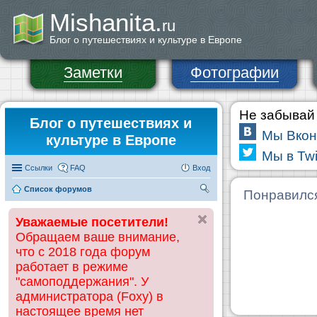
Mishanita.
ru
Блог о путешествиях и культуре в Европе
Заметки
Фотографии
Не забывай 
Блог о путешествиях и
Мы Вкон
культуре в Европе
Мы в Twi
Ссылки
FAQ
Вход
Список форумов
П
Понравилс
ои
Уважаемые посетители!
ск
Обращаем ваше внимание,
что с 2018 года форум
работает в режиме
"самоподдержания". У
администратора (Foxy) в
настоящее время нет