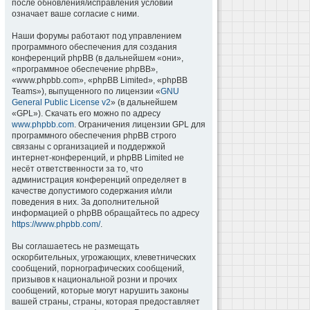
после обновления/исправления условий
означает ваше согласие с ними.
Наши форумы работают под управлением
программного обеспечения для создания
конференций phpBB (в дальнейшем «они»,
«программное обеспечение phpBB»,
«www.phpbb.com», «phpBB Limited», «phpBB
Teams»), выпущенного по лицензии «
GNU
General Public License v2
» (в дальнейшем
«GPL»). Скачать его можно по адресу
www.phpbb.com
. Ограничения лицензии GPL для
программного обеспечения phpBB строго
связаны с организацией и поддержкой
интернет-конференций, и phpBB Limited не
несёт ответственности за то, что
администрация конференций определяет в
качестве допустимого содержания и/или
поведения в них. За дополнительной
информацией о phpBB обращайтесь по адресу
https://www.phpbb.com/
.
Вы соглашаетесь не размещать
оскорбительных, угрожающих, клеветнических
сообщений, порнографических сообщений,
призывов к национальной розни и прочих
сообщений, которые могут нарушить законы
вашей страны, страны, которая предоставляет