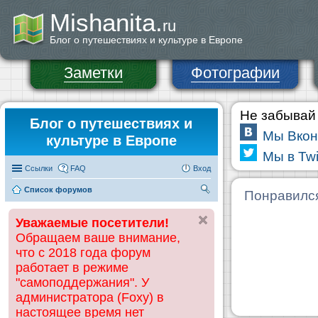
Mishanita.
ru
Блог о путешествиях и культуре в Европе
Заметки
Фотографии
Не забывай 
Блог о путешествиях и
Мы Вкон
культуре в Европе
Мы в Twi
Ссылки
FAQ
Вход
Список форумов
П
Понравилс
ои
Уважаемые посетители!
ск
Обращаем ваше внимание,
что с 2018 года форум
работает в режиме
"самоподдержания". У
администратора (Foxy) в
настоящее время нет