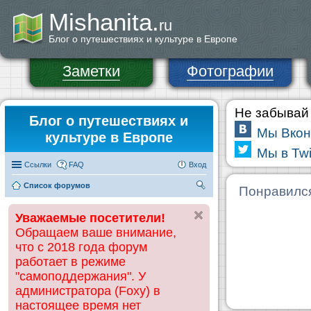
Mishanita.
ru
Блог о путешествиях и культуре в Европе
Заметки
Фотографии
Не забывай 
Блог о путешествиях и
Мы Вкон
культуре в Европе
Мы в Twi
Ссылки
FAQ
Вход
Список форумов
П
Понравилс
ои
Уважаемые посетители!
ск
Обращаем ваше внимание,
что с 2018 года форум
работает в режиме
"самоподдержания". У
администратора (Foxy) в
настоящее время нет