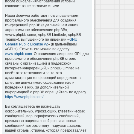
после обновления/исправления условий
означает ваше согласие с ними.
Наши форумы работают под управлением
программного обеспечения для создания
конференций phpBB (в дальнейшем «они»,
«программное обеспечение phpBB»,
«www.phpbb.com», «phpBB Limited», «phpBB
Teams»), выпущенного по лицензии «
GNU
General Public License v2
» (в дальнейшем
«GPL»). Скачать его можно по адресу
www.phpbb.com
. Ограничения лицензии GPL для
программного обеспечения phpBB строго
связаны с организацией и поддержкой
интернет-конференций, и phpBB Limited не
несёт ответственности за то, что
администрация конференций определяет в
качестве допустимого содержания и/или
поведения в них. За дополнительной
информацией о phpBB обращайтесь по адресу
https://www.phpbb.com/
.
Вы соглашаетесь не размещать
оскорбительных, угрожающих, клеветнических
сообщений, порнографических сообщений,
призывов к национальной розни и прочих
сообщений, которые могут нарушить законы
вашей страны, страны, которая предоставляет