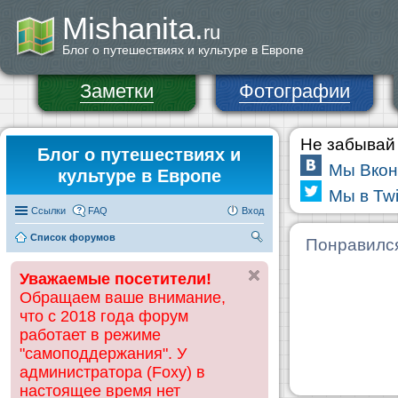
Mishanita.
ru
Блог о путешествиях и культуре в Европе
Заметки
Фотографии
Не забывай 
Блог о путешествиях и
Мы Вкон
культуре в Европе
Мы в Twi
Ссылки
FAQ
Вход
Список форумов
П
Понравилс
ои
Уважаемые посетители!
ск
Обращаем ваше внимание,
что с 2018 года форум
работает в режиме
"самоподдержания". У
администратора (Foxy) в
настоящее время нет