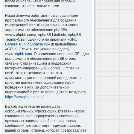
после обновления/исправления условий
означает ваше согласие с ними.
Наши форумы работают под управлением
программного обеспечения для создания
конференций phpBB (в дальнейшем «они»,
«программное обеспечение phpBB»,
«www.phpbb.com», «phpBB Limited», «phpBB
Teams»), выпущенного по лицензии «
GNU
General Public License v2
» (в дальнейшем
«GPL»). Скачать его можно по адресу
www.phpbb.com
. Ограничения лицензии GPL для
программного обеспечения phpBB строго
связаны с организацией и поддержкой
интернет-конференций, и phpBB Limited не
несёт ответственности за то, что
администрация конференций определяет в
качестве допустимого содержания и/или
поведения в них. За дополнительной
информацией о phpBB обращайтесь по адресу
https://www.phpbb.com/
.
Вы соглашаетесь не размещать
оскорбительных, угрожающих, клеветнических
сообщений, порнографических сообщений,
призывов к национальной розни и прочих
сообщений, которые могут нарушить законы
вашей страны, страны, которая предоставляет