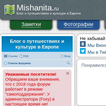
Mishanita.
ru
Блог о путешествиях и культуре в Европе
Заметки
Фотографии
Не забывай 
Блог о путешествиях и
Мы Вкон
культуре в Европе
Мы в Twi
Ссылки
FAQ
Вход
Список форумов
П
Понравилс
ои
Уважаемые посетители!
ск
Обращаем ваше внимание,
что с 2018 года форум
работает в режиме
"самоподдержания". У
администратора (Foxy) в
настоящее время нет