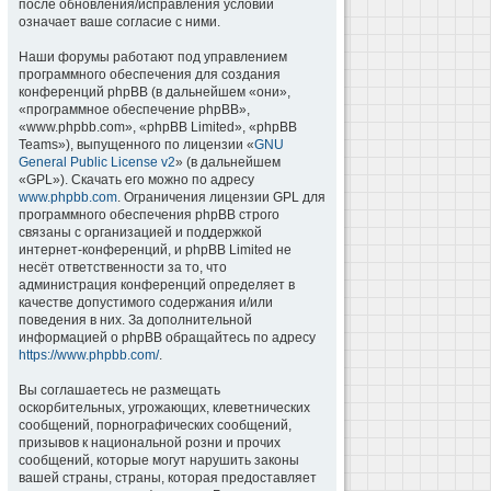
после обновления/исправления условий
означает ваше согласие с ними.
Наши форумы работают под управлением
программного обеспечения для создания
конференций phpBB (в дальнейшем «они»,
«программное обеспечение phpBB»,
«www.phpbb.com», «phpBB Limited», «phpBB
Teams»), выпущенного по лицензии «
GNU
General Public License v2
» (в дальнейшем
«GPL»). Скачать его можно по адресу
www.phpbb.com
. Ограничения лицензии GPL для
программного обеспечения phpBB строго
связаны с организацией и поддержкой
интернет-конференций, и phpBB Limited не
несёт ответственности за то, что
администрация конференций определяет в
качестве допустимого содержания и/или
поведения в них. За дополнительной
информацией о phpBB обращайтесь по адресу
https://www.phpbb.com/
.
Вы соглашаетесь не размещать
оскорбительных, угрожающих, клеветнических
сообщений, порнографических сообщений,
призывов к национальной розни и прочих
сообщений, которые могут нарушить законы
вашей страны, страны, которая предоставляет