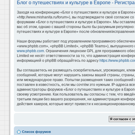
Блог о путешествиях и культуре в Европе - Регистр
Заходя на конференцию «Блог о путешествиях и культуре в Европе»
«http://www.mishanita.ru/forum»), вы подтверждаете своё согласие 
форумами «Блог о путешествиях и культуре в Европе». Мы оставляе
вас об этом, однако с вашей стороны было бы разумным регулярно 
путешествиях и культуре в Европе» после обновления/исправления 
Наши форумы работают под управлением программного обеспечени
«www.phpbb.com», «phpBB Limited», «phpBB Teams»), выпущенного 
www.phpbb.com
. Ограничения лицензии GPL для программного обе
Limited не несёт ответственности за то, что администрация конфе
информацией о phpBB обращайтесь по адресу
https://www.phpbb.co
Вы соглашаетесь не размещать оскорбительных, угрожающих, клев
сообщений, которые могут нарушить законы вашей страны, страны, 
или международное право. Попытки размещения таких сообщений м
поставлен в известность, если мы сочтём это нужным. IP-адреса в
администраторы форумов «Блог о путешествиях и культуре в Европ
своему усмотрению. Как пользователь вы согласны с тем, что введ
третьим лицам без вашего разрешения, ни администрация конференц
действия хакеров, которые могут привести к несанкционированному 
Список форумов