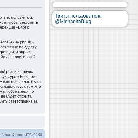
Твиты пользователя
е и не пользуйтесь
@MishanitaBlog
ное, чтобы уведомить
ференции «Блог о
беспечение phpBB»,
 его можно по адресу
еренций, и phpBB
. За дополнительной
ой розни и прочих
 культуре в Европе»
м ваш провайдер будет
оглашаетесь с тем, что
у в любое время по
 не будет открыта
быть ответственна за
Часовой пояс:
UTC+04:00