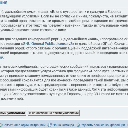
ация
 (в дальнейшем «мы», «наш», «Блог о путешествиях и культуре в Европе»,
со следующими условиями. Если вы не согласны с ними, пожалуйста, не заходит
м за собой право изменять эти правила в любое время и сделаем всё возмож
просматривать этот текст на предмет изменений, так как использование кон
условий означает ваше согласие с ними.
я для создания конференций phpBB (в дальнейшем «они», «программное о
по лицензии «
GNU General Public License v2
» (в дальнейшем «GPL»). Скачать
спечения phpBB строго связаны с организацией и поддержкой интернет-конф
ренций определяет в качестве допустимого содержания и/или поведения в них
m/
.
етнических сообщений, порнографических сообщений, призывов к национальн
которая предоставляет услуги хостинга для форумов «Блог о путешествиях и
огут привести к вашему немедленному отключению от конференции, при это
сех сообщений сохраняются для возможности проведения такой политики. Вы с
е» имеют право удалить, отредактировать, перенести или закрыть любую тем
ённая вами информация будет храниться в базе данных. Хотя эта информация
ии «Блог о путешествиях и культуре в Европе», ни phpBB Limited не может 
доступу к ней.
Связаться с администрацией
Наша команда
Удалить cookies конференции