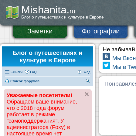
Mishanita.
ru
Блог о путешествиях и культуре в Европе
Заметки
Фотографии
Не забывай 
Блог о путешествиях и
Мы Вкон
культуре в Европе
Мы в Twi
Ссылки
FAQ
Вход
Список форумов
П
Понравилс
ои
Уважаемые посетители!
ск
Обращаем ваше внимание,
что с 2018 года форум
работает в режиме
"самоподдержания". У
администратора (Foxy) в
настоящее время нет