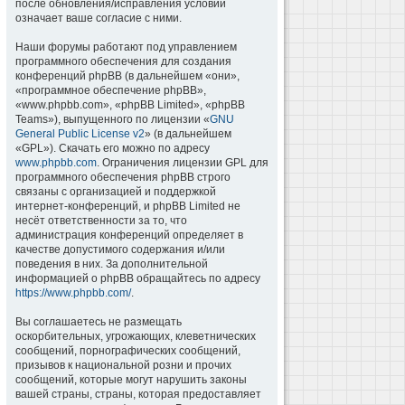
после обновления/исправления условий
означает ваше согласие с ними.
Наши форумы работают под управлением
программного обеспечения для создания
конференций phpBB (в дальнейшем «они»,
«программное обеспечение phpBB»,
«www.phpbb.com», «phpBB Limited», «phpBB
Teams»), выпущенного по лицензии «
GNU
General Public License v2
» (в дальнейшем
«GPL»). Скачать его можно по адресу
www.phpbb.com
. Ограничения лицензии GPL для
программного обеспечения phpBB строго
связаны с организацией и поддержкой
интернет-конференций, и phpBB Limited не
несёт ответственности за то, что
администрация конференций определяет в
качестве допустимого содержания и/или
поведения в них. За дополнительной
информацией о phpBB обращайтесь по адресу
https://www.phpbb.com/
.
Вы соглашаетесь не размещать
оскорбительных, угрожающих, клеветнических
сообщений, порнографических сообщений,
призывов к национальной розни и прочих
сообщений, которые могут нарушить законы
вашей страны, страны, которая предоставляет