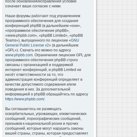
после обновления/исправления условий
означает ваше согласие с ними.
Наши форумы работают под управлением
программного обеспечения для создания
конференций phpBB (в дальнейшем «они»,
«программное обеспечение phpBB»,
«www.phpbb.com», «phpBB Limited», «phpBB
Teams»), выпущенного по лицензии «
GNU
General Public License v2
» (в дальнейшем
«GPL»). Скачать его можно по адресу
www.phpbb.com
. Ограничения лицензии GPL для
программного обеспечения phpBB строго
связаны с организацией и поддержкой
интернет-конференций, и phpBB Limited не
несёт ответственности за то, что
администрация конференций определяет в
качестве допустимого содержания и/или
поведения в них. За дополнительной
информацией о phpBB обращайтесь по адресу
https://www.phpbb.com/
.
Вы соглашаетесь не размещать
оскорбительных, угрожающих, клеветнических
сообщений, порнографических сообщений,
призывов к национальной розни и прочих
сообщений, которые могут нарушить законы
вашей страны, страны, которая предоставляет