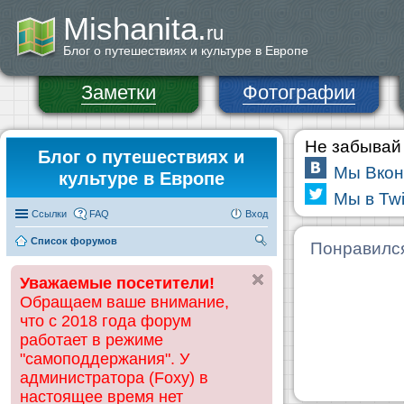
Mishanita.
ru
Блог о путешествиях и культуре в Европе
Заметки
Фотографии
Не забывай 
Блог о путешествиях и
Мы Вкон
культуре в Европе
Мы в Twi
Ссылки
FAQ
Вход
Список форумов
П
Понравилс
ои
Уважаемые посетители!
ск
Обращаем ваше внимание,
что с 2018 года форум
работает в режиме
"самоподдержания". У
администратора (Foxy) в
настоящее время нет