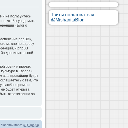
Твиты пользователя
е и не пользуйтесь
@MishanitaBlog
ное, чтобы уведомить
ференции «Блог о
беспечение phpBB»,
 его можно по адресу
еренций, и phpBB
. За дополнительной
ой розни и прочих
 культуре в Европе»
м ваш провайдер будет
оглашаетесь с тем, что
у в любое время по
 не будет открыта
быть ответственна за
Часовой пояс:
UTC+04:00