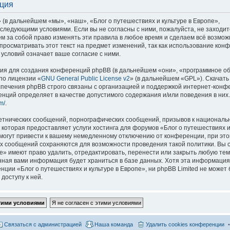
ация
 (в дальнейшем «мы», «наш», «Блог о путешествиях и культуре в Европе»,
со следующими условиями. Если вы не согласны с ними, пожалуйста, не заходит
м за собой право изменять эти правила в любое время и сделаем всё возмож
просматривать этот текст на предмет изменений, так как использование кон
условий означает ваше согласие с ними.
я для создания конференций phpBB (в дальнейшем «они», «программное о
по лицензии «
GNU General Public License v2
» (в дальнейшем «GPL»). Скачать
спечения phpBB строго связаны с организацией и поддержкой интернет-конф
ренций определяет в качестве допустимого содержания и/или поведения в них
m/
.
етнических сообщений, порнографических сообщений, призывов к национальн
которая предоставляет услуги хостинга для форумов «Блог о путешествиях и
огут привести к вашему немедленному отключению от конференции, при это
сех сообщений сохраняются для возможности проведения такой политики. Вы с
е» имеют право удалить, отредактировать, перенести или закрыть любую тем
ённая вами информация будет храниться в базе данных. Хотя эта информация
ии «Блог о путешествиях и культуре в Европе», ни phpBB Limited не может 
доступу к ней.
Связаться с администрацией
Наша команда
Удалить cookies конференции