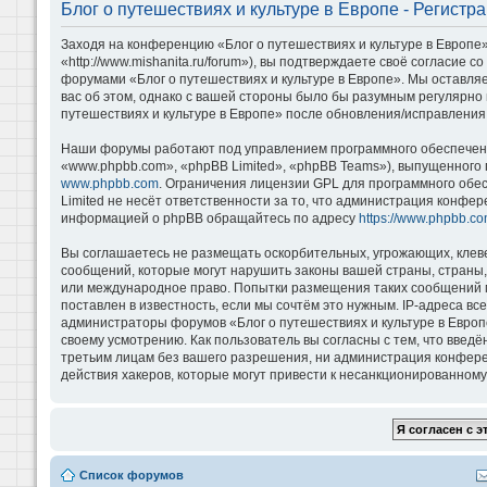
Блог о путешествиях и культуре в Европе - Регистр
Заходя на конференцию «Блог о путешествиях и культуре в Европе»
«http://www.mishanita.ru/forum»), вы подтверждаете своё согласие 
форумами «Блог о путешествиях и культуре в Европе». Мы оставляе
вас об этом, однако с вашей стороны было бы разумным регулярно 
путешествиях и культуре в Европе» после обновления/исправления 
Наши форумы работают под управлением программного обеспечени
«www.phpbb.com», «phpBB Limited», «phpBB Teams»), выпущенного 
www.phpbb.com
. Ограничения лицензии GPL для программного обе
Limited не несёт ответственности за то, что администрация конфе
информацией о phpBB обращайтесь по адресу
https://www.phpbb.co
Вы соглашаетесь не размещать оскорбительных, угрожающих, клев
сообщений, которые могут нарушить законы вашей страны, страны, 
или международное право. Попытки размещения таких сообщений м
поставлен в известность, если мы сочтём это нужным. IP-адреса в
администраторы форумов «Блог о путешествиях и культуре в Европ
своему усмотрению. Как пользователь вы согласны с тем, что введ
третьим лицам без вашего разрешения, ни администрация конференц
действия хакеров, которые могут привести к несанкционированному 
Список форумов