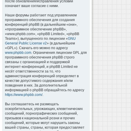
после обновления/исправления условий
означает ваше согласие с ними.
Наши форумы работают под управлением
программного обеспечения для создания
конференций phpBB (в дальнейшем «они»,
«программное обеспечение phpBB»,
«www.phpbb.com», «phpBB Limited», «phpBB
Teams»), выпущенного по лицензии «
GNU
General Public License v2
» (в дальнейшем
«GPL»). Скачать его можно по адресу
www.phpbb.com
. Ограничения лицензии GPL для
программного обеспечения phpBB строго
связаны с организацией и поддержкой
интернет-конференций, и phpBB Limited не
несёт ответственности за то, что
администрация конференций определяет в
качестве допустимого содержания и/или
поведения в них. За дополнительной
информацией о phpBB обращайтесь по адресу
https://www.phpbb.com/
.
Вы соглашаетесь не размещать
оскорбительных, угрожающих, клеветнических
сообщений, порнографических сообщений,
призывов к национальной розни и прочих
сообщений, которые могут нарушить законы
вашей страны, страны, которая предоставляет