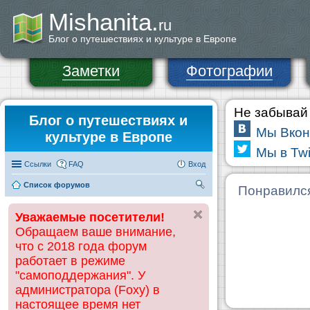
Mishanita.
ru
Блог о путешествиях и культуре в Европе
Заметки
Фотографии
Не забывай 
Блог о путешествиях и
Мы Вкон
культуре в Европе
Мы в Twi
Ссылки
FAQ
Вход
Список форумов
П
Понравилс
ои
Уважаемые посетители!
ск
Обращаем ваше внимание,
что с 2018 года форум
работает в режиме
"самоподдержания". У
администратора (Foxy) в
настоящее время нет