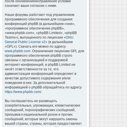
после обновления/исправления условий
означает ваше согласие с ними.
Наши форумы работают под управлением
программного обеспечения для создания
конференций phpBB (в дальнейшем «они»,
«программное обеспечение phpBB»,
«www.phpbb.com», «phpBB Limited», «phpBB
Teams»), выпущенного по лицензии «
GNU
General Public License v2
» (в дальнейшем
«GPL»). Скачать его можно по адресу
www.phpbb.com
. Ограничения лицензии GPL для
программного обеспечения phpBB строго
связаны с организацией и поддержкой
интернет-конференций, и phpBB Limited не
несёт ответственности за то, что
администрация конференций определяет в
качестве допустимого содержания и/или
поведения в них. За дополнительной
информацией о phpBB обращайтесь по адресу
https://www.phpbb.com/
.
Вы соглашаетесь не размещать
оскорбительных, угрожающих, клеветнических
сообщений, порнографических сообщений,
призывов к национальной розни и прочих
сообщений, которые могут нарушить законы
вашей страны, страны, которая предоставляет