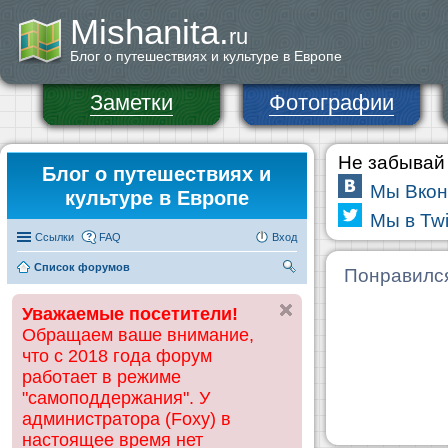
Mishanita.
ru
Блог о путешествиях и культуре в Европе
Заметки
Фотографии
Не забывай 
Блог о путешествиях и
Мы Вкон
культуре в Европе
Мы в Twi
Ссылки
FAQ
Вход
Список форумов
П
Понравилс
ои
Уважаемые посетители!
ск
Обращаем ваше внимание,
что с 2018 года форум
работает в режиме
"самоподдержания". У
администратора (Foxy) в
настоящее время нет