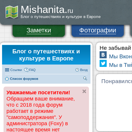
Mishanita.
ru
Блог о путешествиях и культуре в Европе
Заметки
Фотографии
Не забывай 
Блог о путешествиях и
Мы Вкон
культуре в Европе
Мы в Twi
Ссылки
FAQ
Вход
Список форумов
П
Понравилс
ои
Уважаемые посетители!
ск
Обращаем ваше внимание,
что с 2018 года форум
работает в режиме
"самоподдержания". У
администратора (Foxy) в
настоящее время нет