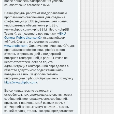
после обновления/исправления условий
означает ваше согласие с ними.
Наши форумы работают под управлением
программного обеспечения для создания
конференций phpBB (в дальнейшем «они»,
«программное обеспечение phpBB»,
«www.phpbb.com», «phpBB Limited», «phpBB
Teams»), выпущенного по лицензии «
GNU
General Public License v2
» (в дальнейшем
«GPL»). Скачать его можно по адресу
www.phpbb.com
. Ограничения лицензии GPL для
программного обеспечения phpBB строго
связаны с организацией и поддержкой
интернет-конференций, и phpBB Limited не
несёт ответственности за то, что
администрация конференций определяет в
качестве допустимого содержания и/или
поведения в них. За дополнительной
информацией о phpBB обращайтесь по адресу
https://www.phpbb.com/
.
Вы соглашаетесь не размещать
оскорбительных, угрожающих, клеветнических
сообщений, порнографических сообщений,
призывов к национальной розни и прочих
сообщений, которые могут нарушить законы
вашей страны, страны, которая предоставляет