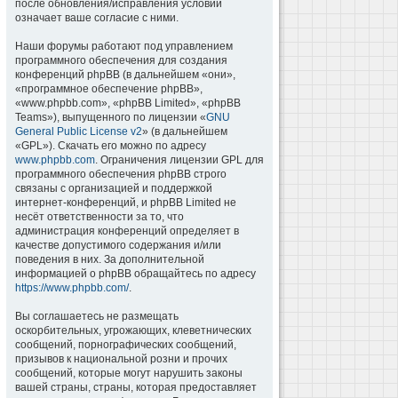
после обновления/исправления условий
означает ваше согласие с ними.
Наши форумы работают под управлением
программного обеспечения для создания
конференций phpBB (в дальнейшем «они»,
«программное обеспечение phpBB»,
«www.phpbb.com», «phpBB Limited», «phpBB
Teams»), выпущенного по лицензии «
GNU
General Public License v2
» (в дальнейшем
«GPL»). Скачать его можно по адресу
www.phpbb.com
. Ограничения лицензии GPL для
программного обеспечения phpBB строго
связаны с организацией и поддержкой
интернет-конференций, и phpBB Limited не
несёт ответственности за то, что
администрация конференций определяет в
качестве допустимого содержания и/или
поведения в них. За дополнительной
информацией о phpBB обращайтесь по адресу
https://www.phpbb.com/
.
Вы соглашаетесь не размещать
оскорбительных, угрожающих, клеветнических
сообщений, порнографических сообщений,
призывов к национальной розни и прочих
сообщений, которые могут нарушить законы
вашей страны, страны, которая предоставляет