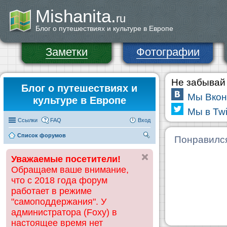
Mishanita.
ru
Блог о путешествиях и культуре в Европе
Заметки
Фотографии
Не забывай 
Блог о путешествиях и
Мы Вкон
культуре в Европе
Мы в Twi
Ссылки
FAQ
Вход
Список форумов
П
Понравилс
ои
Уважаемые посетители!
ск
Обращаем ваше внимание,
что с 2018 года форум
работает в режиме
"самоподдержания". У
администратора (Foxy) в
настоящее время нет