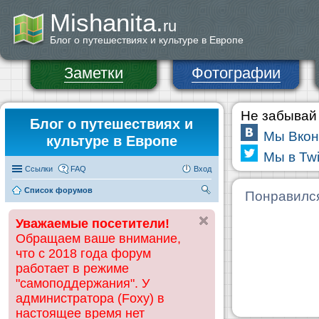
Mishanita.
ru
Блог о путешествиях и культуре в Европе
Заметки
Фотографии
Не забывай 
Блог о путешествиях и
Мы Вкон
культуре в Европе
Мы в Twi
Ссылки
FAQ
Вход
Список форумов
П
Понравилс
ои
Уважаемые посетители!
ск
Обращаем ваше внимание,
что с 2018 года форум
работает в режиме
"самоподдержания". У
администратора (Foxy) в
настоящее время нет