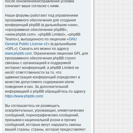
после обновления/исправления условий
означает ваше согласие с ними.
Наши форумы работают под управлением
программного обеспечения для создания
конференций phpBB (в дальнейшем «они»,
«программное обеспечение phpBB»,
«www.phpbb.com», «phpBB Limited», «phpBB
Teams»), выпущенного по лицензии «
GNU
General Public License v2
» (в дальнейшем
«GPL»). Скачать его можно по адресу
www.phpbb.com
. Ограничения лицензии GPL для
программного обеспечения phpBB строго
связаны с организацией и поддержкой
интернет-конференций, и phpBB Limited не
несёт ответственности за то, что
администрация конференций определяет в
качестве допустимого содержания и/или
поведения в них. За дополнительной
информацией о phpBB обращайтесь по адресу
https://www.phpbb.com/
.
Вы соглашаетесь не размещать
оскорбительных, угрожающих, клеветнических
сообщений, порнографических сообщений,
призывов к национальной розни и прочих
сообщений, которые могут нарушить законы
вашей страны, страны, которая предоставляет