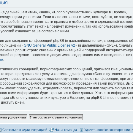
ация
 (в дальнейшем «мы», «наш», «Блог о путешествиях и культуре в Европе»,
со следующими условиями. Если вы не согласны с ними, пожалуйста, не заходит
м за собой право изменять эти правила в любое время и сделаем всё возмож
просматривать этот текст на предмет изменений, так как использование кон
условий означает ваше согласие с ними.
я для создания конференций phpBB (в дальнейшем «они», «программное о
по лицензии «
GNU General Public License v2
» (в дальнейшем «GPL»). Скачать
спечения phpBB строго связаны с организацией и поддержкой интернет-конф
ренций определяет в качестве допустимого содержания и/или поведения в них
m/
.
етнических сообщений, порнографических сообщений, призывов к национальн
которая предоставляет услуги хостинга для форумов «Блог о путешествиях и
огут привести к вашему немедленному отключению от конференции, при это
сех сообщений сохраняются для возможности проведения такой политики. Вы с
е» имеют право удалить, отредактировать, перенести или закрыть любую тем
ённая вами информация будет храниться в базе данных. Хотя эта информация
ии «Блог о путешествиях и культуре в Европе», ни phpBB Limited не может 
доступу к ней.
Связаться с администрацией
Наша команда
Удалить cookies конференции