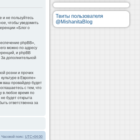
Твиты пользователя
е и не пользуйтесь
@MishanitaBlog
ное, чтобы уведомить
ференции «Блог о
беспечение phpBB»,
 его можно по адресу
еренций, и phpBB
. За дополнительной
ой розни и прочих
 культуре в Европе»
м ваш провайдер будет
оглашаетесь с тем, что
у в любое время по
 не будет открыта
быть ответственна за
Часовой пояс:
UTC+04:00