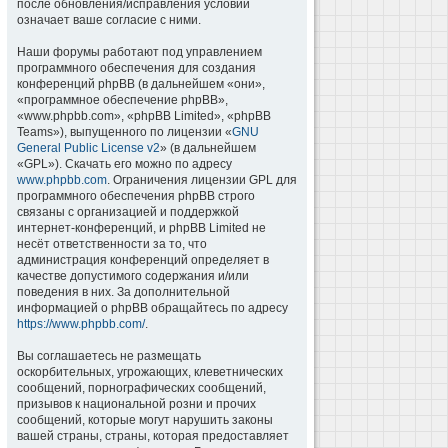
после обновления/исправления условий
означает ваше согласие с ними.
Наши форумы работают под управлением
программного обеспечения для создания
конференций phpBB (в дальнейшем «они»,
«программное обеспечение phpBB»,
«www.phpbb.com», «phpBB Limited», «phpBB
Teams»), выпущенного по лицензии «
GNU
General Public License v2
» (в дальнейшем
«GPL»). Скачать его можно по адресу
www.phpbb.com
. Ограничения лицензии GPL для
программного обеспечения phpBB строго
связаны с организацией и поддержкой
интернет-конференций, и phpBB Limited не
несёт ответственности за то, что
администрация конференций определяет в
качестве допустимого содержания и/или
поведения в них. За дополнительной
информацией о phpBB обращайтесь по адресу
https://www.phpbb.com/
.
Вы соглашаетесь не размещать
оскорбительных, угрожающих, клеветнических
сообщений, порнографических сообщений,
призывов к национальной розни и прочих
сообщений, которые могут нарушить законы
вашей страны, страны, которая предоставляет