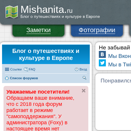
Mishanita.
ru
Блог о путешествиях и культуре в Европе
Заметки
Фотографии
Не забывай 
Блог о путешествиях и
Мы Вкон
культуре в Европе
Мы в Twi
Ссылки
FAQ
Вход
Список форумов
П
Понравилс
ои
Уважаемые посетители!
ск
Обращаем ваше внимание,
что с 2018 года форум
работает в режиме
"самоподдержания". У
администратора (Foxy) в
настоящее время нет