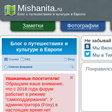
Mishanita.
ru
Блог о путешествиях и культуре в Европе
Заметки
Фотографии
Не забывай 
Блог о путешествиях и
Мы Вкон
культуре в Европе
Мы в Twi
Ссылки
FAQ
Вход
Список форумов
П
Понравилс
ои
Уважаемые посетители!
ск
Обращаем ваше внимание,
что с 2018 года форум
работает в режиме
"самоподдержания". У
администратора (Foxy) в
настоящее время нет