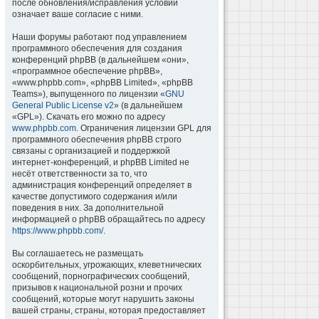
после обновления/исправления условий
означает ваше согласие с ними.
Наши форумы работают под управлением
программного обеспечения для создания
конференций phpBB (в дальнейшем «они»,
«программное обеспечение phpBB»,
«www.phpbb.com», «phpBB Limited», «phpBB
Teams»), выпущенного по лицензии «
GNU
General Public License v2
» (в дальнейшем
«GPL»). Скачать его можно по адресу
www.phpbb.com
. Ограничения лицензии GPL для
программного обеспечения phpBB строго
связаны с организацией и поддержкой
интернет-конференций, и phpBB Limited не
несёт ответственности за то, что
администрация конференций определяет в
качестве допустимого содержания и/или
поведения в них. За дополнительной
информацией о phpBB обращайтесь по адресу
https://www.phpbb.com/
.
Вы соглашаетесь не размещать
оскорбительных, угрожающих, клеветнических
сообщений, порнографических сообщений,
призывов к национальной розни и прочих
сообщений, которые могут нарушить законы
вашей страны, страны, которая предоставляет