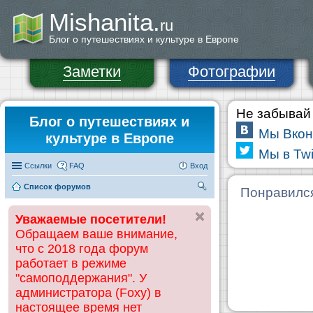
Mishanita.
ru
Блог о путешествиях и культуре в Европе
Заметки
Фотографии
Не забывай 
Блог о путешествиях и
Мы Вкон
культуре в Европе
Мы в Twi
Ссылки
FAQ
Вход
Список форумов
П
Понравилс
ои
Уважаемые посетители!
ск
Обращаем ваше внимание,
что с 2018 года форум
работает в режиме
"самоподдержания". У
администратора (Foxy) в
настоящее время нет