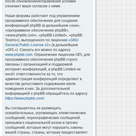
после обновления/исправления условий
означает ваше согласие с ними.
Наши форумы работают под управлением
программного обеспечения для создания
конференций phpBB (в дальнейшем «они»,
«программное обеспечение phpBB»,
«www.phpbb.com», «phpBB Limited», «phpBB
Teams»), выпущенного по лицензии «
GNU
General Public License v2
» (в дальнейшем
«GPL»). Скачать его можно по адресу
www.phpbb.com
. Ограничения лицензии GPL для
программного обеспечения phpBB строго
связаны с организацией и поддержкой
интернет-конференций, и phpBB Limited не
несёт ответственности за то, что
администрация конференций определяет в
качестве допустимого содержания и/или
поведения в них. За дополнительной
информацией о phpBB обращайтесь по адресу
https://www.phpbb.com/
.
Вы соглашаетесь не размещать
оскорбительных, угрожающих, клеветнических
сообщений, порнографических сообщений,
призывов к национальной розни и прочих
сообщений, которые могут нарушить законы
вашей страны, страны, которая предоставляет