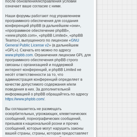
после обновления/исправления условий
означает ваше согласие с ними.
Наши форумы работают под управлением
программного обеспечения для создания
конференций phpBB (в дальнейшем «они»,
«программное обеспечение phpBB»,
«www.phpbb.com», «phpBB Limited», «phpBB
Teams»), выпущенного по лицензии «
GNU
General Public License v2
» (в дальнейшем
«GPL»). Скачать его можно по адресу
www.phpbb.com
. Ограничения лицензии GPL для
программного обеспечения phpBB строго
связаны с организацией и поддержкой
интернет-конференций, и phpBB Limited не
несёт ответственности за то, что
администрация конференций определяет в
качестве допустимого содержания и/или
поведения в них. За дополнительной
информацией о phpBB обращайтесь по адресу
https://www.phpbb.com/
.
Вы соглашаетесь не размещать
оскорбительных, угрожающих, клеветнических
сообщений, порнографических сообщений,
призывов к национальной розни и прочих
сообщений, которые могут нарушить законы
вашей страны, страны, которая предоставляет