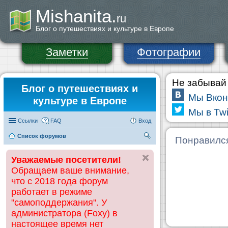
Mishanita.
ru
Блог о путешествиях и культуре в Европе
Заметки
Фотографии
Не забывай 
Блог о путешествиях и
Мы Вкон
культуре в Европе
Мы в Twi
Ссылки
FAQ
Вход
Список форумов
П
Понравилс
ои
Уважаемые посетители!
ск
Обращаем ваше внимание,
что с 2018 года форум
работает в режиме
"самоподдержания". У
администратора (Foxy) в
настоящее время нет