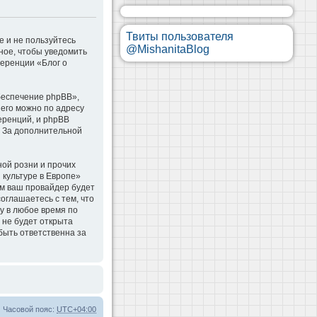
Твиты пользователя
е и не пользуйтесь
@MishanitaBlog
ное, чтобы уведомить
ференции «Блог о
беспечение phpBB»,
 его можно по адресу
еренций, и phpBB
. За дополнительной
ой розни и прочих
 культуре в Европе»
м ваш провайдер будет
оглашаетесь с тем, что
у в любое время по
 не будет открыта
быть ответственна за
Часовой пояс:
UTC+04:00