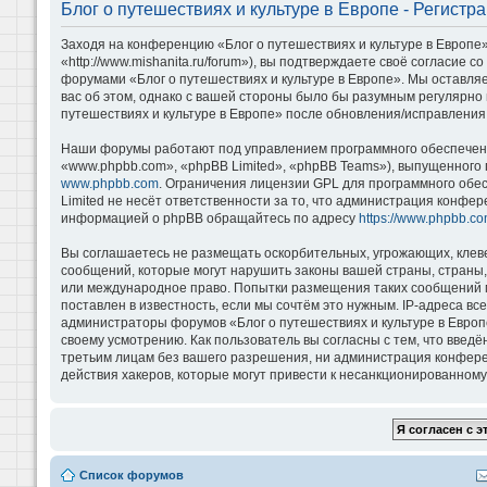
Блог о путешествиях и культуре в Европе - Регистр
Заходя на конференцию «Блог о путешествиях и культуре в Европе»
«http://www.mishanita.ru/forum»), вы подтверждаете своё согласие 
форумами «Блог о путешествиях и культуре в Европе». Мы оставляе
вас об этом, однако с вашей стороны было бы разумным регулярно 
путешествиях и культуре в Европе» после обновления/исправления 
Наши форумы работают под управлением программного обеспечени
«www.phpbb.com», «phpBB Limited», «phpBB Teams»), выпущенного 
www.phpbb.com
. Ограничения лицензии GPL для программного обе
Limited не несёт ответственности за то, что администрация конфе
информацией о phpBB обращайтесь по адресу
https://www.phpbb.co
Вы соглашаетесь не размещать оскорбительных, угрожающих, клев
сообщений, которые могут нарушить законы вашей страны, страны, 
или международное право. Попытки размещения таких сообщений м
поставлен в известность, если мы сочтём это нужным. IP-адреса в
администраторы форумов «Блог о путешествиях и культуре в Европ
своему усмотрению. Как пользователь вы согласны с тем, что введ
третьим лицам без вашего разрешения, ни администрация конференц
действия хакеров, которые могут привести к несанкционированному 
Список форумов