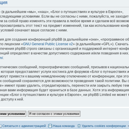
ация
 (в дальнейшем «мы», «наш», «Блог о путешествиях и культуре в Европе»,
со следующими условиями. Если вы не согласны с ними, пожалуйста, не заходит
м за собой право изменять эти правила в любое время и сделаем всё возмож
просматривать этот текст на предмет изменений, так как использование кон
условий означает ваше согласие с ними.
я для создания конференций phpBB (в дальнейшем «они», «программное о
по лицензии «
GNU General Public License v2
» (в дальнейшем «GPL»). Скачать
спечения phpBB строго связаны с организацией и поддержкой интернет-конф
ренций определяет в качестве допустимого содержания и/или поведения в них
m/
.
етнических сообщений, порнографических сообщений, призывов к национальн
которая предоставляет услуги хостинга для форумов «Блог о путешествиях и
огут привести к вашему немедленному отключению от конференции, при это
сех сообщений сохраняются для возможности проведения такой политики. Вы с
е» имеют право удалить, отредактировать, перенести или закрыть любую тем
ённая вами информация будет храниться в базе данных. Хотя эта информация
ии «Блог о путешествиях и культуре в Европе», ни phpBB Limited не может 
доступу к ней.
Связаться с администрацией
Наша команда
Удалить cookies конференции