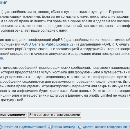
ация
 (в дальнейшем «мы», «наш», «Блог о путешествиях и культуре в Европе»,
со следующими условиями. Если вы не согласны с ними, пожалуйста, не заходит
м за собой право изменять эти правила в любое время и сделаем всё возмож
просматривать этот текст на предмет изменений, так как использование кон
условий означает ваше согласие с ними.
я для создания конференций phpBB (в дальнейшем «они», «программное о
по лицензии «
GNU General Public License v2
» (в дальнейшем «GPL»). Скачать
спечения phpBB строго связаны с организацией и поддержкой интернет-конф
ренций определяет в качестве допустимого содержания и/или поведения в них
m/
.
етнических сообщений, порнографических сообщений, призывов к национальн
которая предоставляет услуги хостинга для форумов «Блог о путешествиях и
огут привести к вашему немедленному отключению от конференции, при это
сех сообщений сохраняются для возможности проведения такой политики. Вы с
е» имеют право удалить, отредактировать, перенести или закрыть любую тем
ённая вами информация будет храниться в базе данных. Хотя эта информация
ии «Блог о путешествиях и культуре в Европе», ни phpBB Limited не может 
доступу к ней.
Связаться с администрацией
Наша команда
Удалить cookies конференции