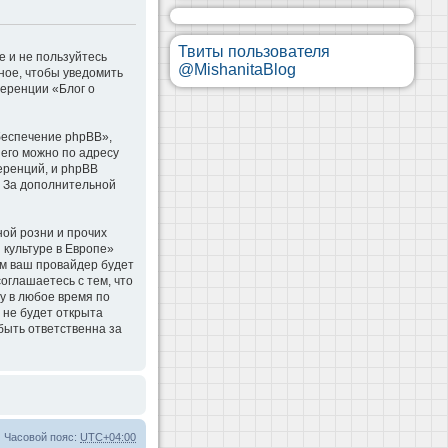
Твиты пользователя
е и не пользуйтесь
@MishanitaBlog
ное, чтобы уведомить
ференции «Блог о
беспечение phpBB»,
 его можно по адресу
еренций, и phpBB
. За дополнительной
ой розни и прочих
 культуре в Европе»
м ваш провайдер будет
оглашаетесь с тем, что
у в любое время по
 не будет открыта
быть ответственна за
Часовой пояс:
UTC+04:00