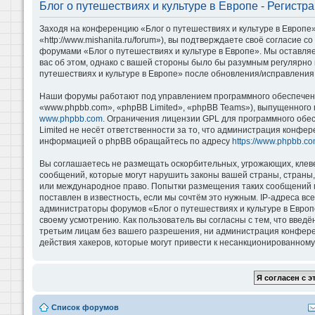
Блог о путешествиях и культуре в Европе - Регистр
Заходя на конференцию «Блог о путешествиях и культуре в Европе»
«http://www.mishanita.ru/forum»), вы подтверждаете своё согласие 
форумами «Блог о путешествиях и культуре в Европе». Мы оставляе
вас об этом, однако с вашей стороны было бы разумным регулярно 
путешествиях и культуре в Европе» после обновления/исправления 
Наши форумы работают под управлением программного обеспечени
«www.phpbb.com», «phpBB Limited», «phpBB Teams»), выпущенного 
www.phpbb.com
. Ограничения лицензии GPL для программного обе
Limited не несёт ответственности за то, что администрация конфе
информацией о phpBB обращайтесь по адресу
https://www.phpbb.co
Вы соглашаетесь не размещать оскорбительных, угрожающих, клев
сообщений, которые могут нарушить законы вашей страны, страны, 
или международное право. Попытки размещения таких сообщений м
поставлен в известность, если мы сочтём это нужным. IP-адреса в
администраторы форумов «Блог о путешествиях и культуре в Европ
своему усмотрению. Как пользователь вы согласны с тем, что введ
третьим лицам без вашего разрешения, ни администрация конференц
действия хакеров, которые могут привести к несанкционированному 
Список форумов