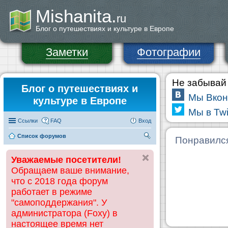
Mishanita.
ru
Блог о путешествиях и культуре в Европе
Заметки
Фотографии
Не забывай 
Блог о путешествиях и
Мы Вкон
культуре в Европе
Мы в Twi
Ссылки
FAQ
Вход
Список форумов
П
Понравилс
ои
Уважаемые посетители!
ск
Обращаем ваше внимание,
что с 2018 года форум
работает в режиме
"самоподдержания". У
администратора (Foxy) в
настоящее время нет