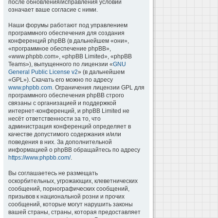
после обновления/исправления условий
означает ваше согласие с ними.
Наши форумы работают под управлением
программного обеспечения для создания
конференций phpBB (в дальнейшем «они»,
«программное обеспечение phpBB»,
«www.phpbb.com», «phpBB Limited», «phpBB
Teams»), выпущенного по лицензии «
GNU
General Public License v2
» (в дальнейшем
«GPL»). Скачать его можно по адресу
www.phpbb.com
. Ограничения лицензии GPL для
программного обеспечения phpBB строго
связаны с организацией и поддержкой
интернет-конференций, и phpBB Limited не
несёт ответственности за то, что
администрация конференций определяет в
качестве допустимого содержания и/или
поведения в них. За дополнительной
информацией о phpBB обращайтесь по адресу
https://www.phpbb.com/
.
Вы соглашаетесь не размещать
оскорбительных, угрожающих, клеветнических
сообщений, порнографических сообщений,
призывов к национальной розни и прочих
сообщений, которые могут нарушить законы
вашей страны, страны, которая предоставляет