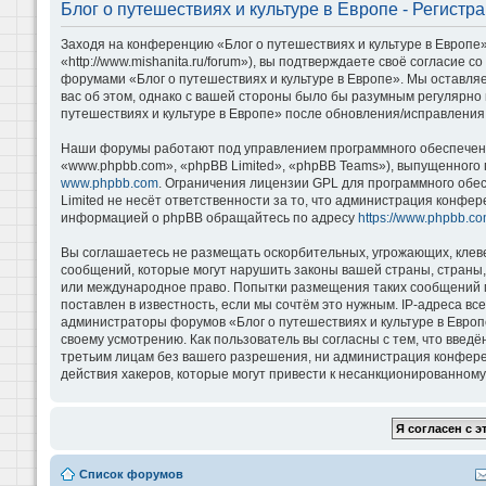
Блог о путешествиях и культуре в Европе - Регистр
Заходя на конференцию «Блог о путешествиях и культуре в Европе»
«http://www.mishanita.ru/forum»), вы подтверждаете своё согласие 
форумами «Блог о путешествиях и культуре в Европе». Мы оставляе
вас об этом, однако с вашей стороны было бы разумным регулярно 
путешествиях и культуре в Европе» после обновления/исправления 
Наши форумы работают под управлением программного обеспечени
«www.phpbb.com», «phpBB Limited», «phpBB Teams»), выпущенного 
www.phpbb.com
. Ограничения лицензии GPL для программного обе
Limited не несёт ответственности за то, что администрация конфе
информацией о phpBB обращайтесь по адресу
https://www.phpbb.co
Вы соглашаетесь не размещать оскорбительных, угрожающих, клев
сообщений, которые могут нарушить законы вашей страны, страны, 
или международное право. Попытки размещения таких сообщений м
поставлен в известность, если мы сочтём это нужным. IP-адреса в
администраторы форумов «Блог о путешествиях и культуре в Европ
своему усмотрению. Как пользователь вы согласны с тем, что введ
третьим лицам без вашего разрешения, ни администрация конференц
действия хакеров, которые могут привести к несанкционированному 
Список форумов