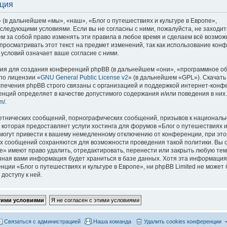
ация
 (в дальнейшем «мы», «наш», «Блог о путешествиях и культуре в Европе»,
со следующими условиями. Если вы не согласны с ними, пожалуйста, не заходит
м за собой право изменять эти правила в любое время и сделаем всё возмож
просматривать этот текст на предмет изменений, так как использование кон
условий означает ваше согласие с ними.
я для создания конференций phpBB (в дальнейшем «они», «программное о
по лицензии «
GNU General Public License v2
» (в дальнейшем «GPL»). Скачать
спечения phpBB строго связаны с организацией и поддержкой интернет-конф
ренций определяет в качестве допустимого содержания и/или поведения в них
m/
.
етнических сообщений, порнографических сообщений, призывов к национальн
которая предоставляет услуги хостинга для форумов «Блог о путешествиях и
огут привести к вашему немедленному отключению от конференции, при это
сех сообщений сохраняются для возможности проведения такой политики. Вы с
е» имеют право удалить, отредактировать, перенести или закрыть любую тем
ённая вами информация будет храниться в базе данных. Хотя эта информация
ии «Блог о путешествиях и культуре в Европе», ни phpBB Limited не может 
доступу к ней.
Связаться с администрацией
Наша команда
Удалить cookies конференции