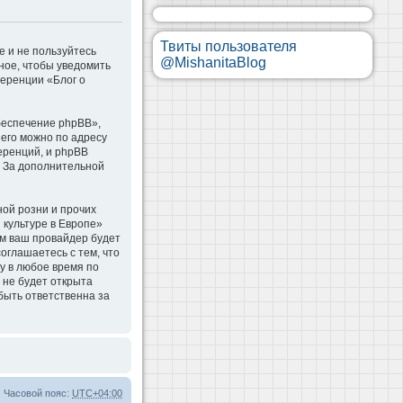
Твиты пользователя
е и не пользуйтесь
@MishanitaBlog
ное, чтобы уведомить
ференции «Блог о
беспечение phpBB»,
 его можно по адресу
еренций, и phpBB
. За дополнительной
ой розни и прочих
 культуре в Европе»
м ваш провайдер будет
оглашаетесь с тем, что
у в любое время по
 не будет открыта
быть ответственна за
Часовой пояс:
UTC+04:00