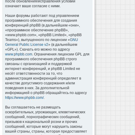
после обновления/исправления условий
означает ваше согласие с ними.
Наши форумы работают под управлением
программного обеспечения для создания
конференций phpBB (в дальнейшем «они»,
«программное обеспечение phpBB»,
«www.phpbb.com», «phpBB Limited», «phpBB
Teams»), выпущенного по лицензии «
GNU
General Public License v2
» (в дальнейшем
«GPL»). Скачать его можно по адресу
www.phpbb.com
. Ограничения лицензии GPL для
программного обеспечения phpBB строго
связаны с организацией и поддержкой
интернет-конференций, и phpBB Limited не
несёт ответственности за то, что
администрация конференций определяет в
качестве допустимого содержания и/или
поведения в них. За дополнительной
информацией о phpBB обращайтесь по адресу
https://www.phpbb.com/
.
Вы соглашаетесь не размещать
оскорбительных, угрожающих, клеветнических
сообщений, порнографических сообщений,
призывов к национальной розни и прочих
сообщений, которые могут нарушить законы
вашей страны, страны, которая предоставляет