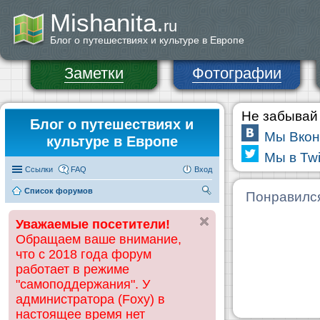
Mishanita.
ru
Блог о путешествиях и культуре в Европе
Заметки
Фотографии
Не забывай 
Блог о путешествиях и
Мы Вкон
культуре в Европе
Мы в Twi
Ссылки
FAQ
Вход
Список форумов
П
Понравилс
ои
Уважаемые посетители!
ск
Обращаем ваше внимание,
что с 2018 года форум
работает в режиме
"самоподдержания". У
администратора (Foxy) в
настоящее время нет