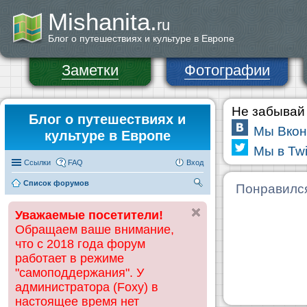
Mishanita.
ru
Блог о путешествиях и культуре в Европе
Заметки
Фотографии
Не забывай 
Блог о путешествиях и
Мы Вкон
культуре в Европе
Мы в Twi
Ссылки
FAQ
Вход
Список форумов
П
Понравилс
ои
Уважаемые посетители!
ск
Обращаем ваше внимание,
что с 2018 года форум
работает в режиме
"самоподдержания". У
администратора (Foxy) в
настоящее время нет