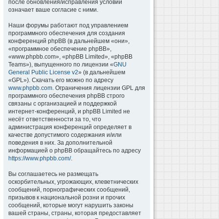
после обновления/исправления условий
означает ваше согласие с ними.
Наши форумы работают под управлением
программного обеспечения для создания
конференций phpBB (в дальнейшем «они»,
«программное обеспечение phpBB»,
«www.phpbb.com», «phpBB Limited», «phpBB
Teams»), выпущенного по лицензии «
GNU
General Public License v2
» (в дальнейшем
«GPL»). Скачать его можно по адресу
www.phpbb.com
. Ограничения лицензии GPL для
программного обеспечения phpBB строго
связаны с организацией и поддержкой
интернет-конференций, и phpBB Limited не
несёт ответственности за то, что
администрация конференций определяет в
качестве допустимого содержания и/или
поведения в них. За дополнительной
информацией о phpBB обращайтесь по адресу
https://www.phpbb.com/
.
Вы соглашаетесь не размещать
оскорбительных, угрожающих, клеветнических
сообщений, порнографических сообщений,
призывов к национальной розни и прочих
сообщений, которые могут нарушить законы
вашей страны, страны, которая предоставляет