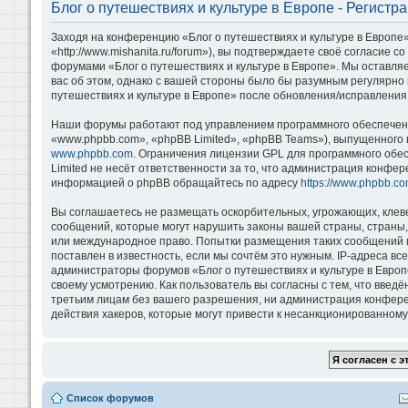
Блог о путешествиях и культуре в Европе - Регистр
Заходя на конференцию «Блог о путешествиях и культуре в Европе»
«http://www.mishanita.ru/forum»), вы подтверждаете своё согласие 
форумами «Блог о путешествиях и культуре в Европе». Мы оставляе
вас об этом, однако с вашей стороны было бы разумным регулярно 
путешествиях и культуре в Европе» после обновления/исправления 
Наши форумы работают под управлением программного обеспечени
«www.phpbb.com», «phpBB Limited», «phpBB Teams»), выпущенного 
www.phpbb.com
. Ограничения лицензии GPL для программного обе
Limited не несёт ответственности за то, что администрация конфе
информацией о phpBB обращайтесь по адресу
https://www.phpbb.co
Вы соглашаетесь не размещать оскорбительных, угрожающих, клев
сообщений, которые могут нарушить законы вашей страны, страны, 
или международное право. Попытки размещения таких сообщений м
поставлен в известность, если мы сочтём это нужным. IP-адреса в
администраторы форумов «Блог о путешествиях и культуре в Европ
своему усмотрению. Как пользователь вы согласны с тем, что введ
третьим лицам без вашего разрешения, ни администрация конференц
действия хакеров, которые могут привести к несанкционированному 
Список форумов