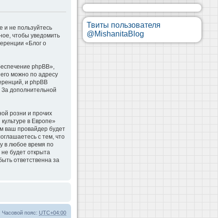
Твиты пользователя
е и не пользуйтесь
@MishanitaBlog
ное, чтобы уведомить
ференции «Блог о
беспечение phpBB»,
 его можно по адресу
еренций, и phpBB
. За дополнительной
ой розни и прочих
 культуре в Европе»
м ваш провайдер будет
оглашаетесь с тем, что
у в любое время по
 не будет открыта
быть ответственна за
Часовой пояс:
UTC+04:00