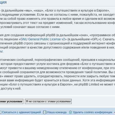
ация
 (в дальнейшем «мы», «наш», «Блог о путешествиях и культуре в Европе»,
со следующими условиями. Если вы не согласны с ними, пожалуйста, не заходит
м за собой право изменять эти правила в любое время и сделаем всё возмож
просматривать этот текст на предмет изменений, так как использование кон
условий означает ваше согласие с ними.
я для создания конференций phpBB (в дальнейшем «они», «программное о
по лицензии «
GNU General Public License v2
» (в дальнейшем «GPL»). Скачать
спечения phpBB строго связаны с организацией и поддержкой интернет-конф
ренций определяет в качестве допустимого содержания и/или поведения в них
m/
.
етнических сообщений, порнографических сообщений, призывов к национальн
которая предоставляет услуги хостинга для форумов «Блог о путешествиях и
огут привести к вашему немедленному отключению от конференции, при это
сех сообщений сохраняются для возможности проведения такой политики. Вы с
е» имеют право удалить, отредактировать, перенести или закрыть любую тем
ённая вами информация будет храниться в базе данных. Хотя эта информация
ии «Блог о путешествиях и культуре в Европе», ни phpBB Limited не может 
доступу к ней.
Связаться с администрацией
Наша команда
Удалить cookies конференции