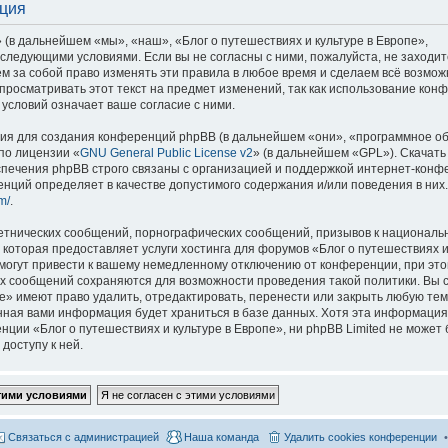
ация
 (в дальнейшем «мы», «наш», «Блог о путешествиях и культуре в Европе»,
со следующими условиями. Если вы не согласны с ними, пожалуйста, не заходит
м за собой право изменять эти правила в любое время и сделаем всё возмож
просматривать этот текст на предмет изменений, так как использование кон
условий означает ваше согласие с ними.
я для создания конференций phpBB (в дальнейшем «они», «программное о
по лицензии «
GNU General Public License v2
» (в дальнейшем «GPL»). Скачать
спечения phpBB строго связаны с организацией и поддержкой интернет-конф
ренций определяет в качестве допустимого содержания и/или поведения в них
m/
.
етнических сообщений, порнографических сообщений, призывов к национальн
которая предоставляет услуги хостинга для форумов «Блог о путешествиях и
огут привести к вашему немедленному отключению от конференции, при это
сех сообщений сохраняются для возможности проведения такой политики. Вы с
е» имеют право удалить, отредактировать, перенести или закрыть любую тем
ённая вами информация будет храниться в базе данных. Хотя эта информация
ии «Блог о путешествиях и культуре в Европе», ни phpBB Limited не может 
доступу к ней.
Связаться с администрацией
Наша команда
Удалить cookies конференции