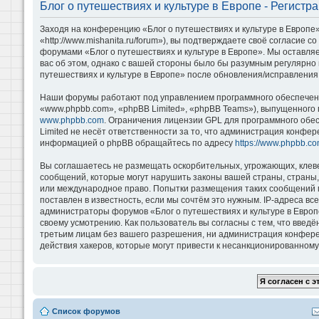
Блог о путешествиях и культуре в Европе - Регистр
Заходя на конференцию «Блог о путешествиях и культуре в Европе»
«http://www.mishanita.ru/forum»), вы подтверждаете своё согласие 
форумами «Блог о путешествиях и культуре в Европе». Мы оставляе
вас об этом, однако с вашей стороны было бы разумным регулярно 
путешествиях и культуре в Европе» после обновления/исправления 
Наши форумы работают под управлением программного обеспечени
«www.phpbb.com», «phpBB Limited», «phpBB Teams»), выпущенного 
www.phpbb.com
. Ограничения лицензии GPL для программного обе
Limited не несёт ответственности за то, что администрация конфе
информацией о phpBB обращайтесь по адресу
https://www.phpbb.co
Вы соглашаетесь не размещать оскорбительных, угрожающих, клев
сообщений, которые могут нарушить законы вашей страны, страны, 
или международное право. Попытки размещения таких сообщений м
поставлен в известность, если мы сочтём это нужным. IP-адреса в
администраторы форумов «Блог о путешествиях и культуре в Европ
своему усмотрению. Как пользователь вы согласны с тем, что введ
третьим лицам без вашего разрешения, ни администрация конференц
действия хакеров, которые могут привести к несанкционированному 
Список форумов