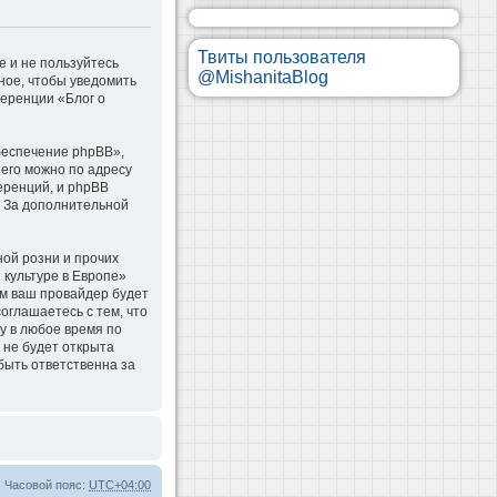
Твиты пользователя
е и не пользуйтесь
@MishanitaBlog
ное, чтобы уведомить
ференции «Блог о
беспечение phpBB»,
 его можно по адресу
еренций, и phpBB
. За дополнительной
ой розни и прочих
 культуре в Европе»
м ваш провайдер будет
оглашаетесь с тем, что
у в любое время по
 не будет открыта
быть ответственна за
Часовой пояс:
UTC+04:00