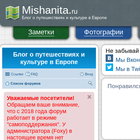
Mishanita.
ru
Блог о путешествиях и культуре в Европе
Заметки
Фотографии
Не забывай 
Блог о путешествиях и
Мы Вкон
культуре в Европе
Мы в Twi
Ссылки
FAQ
Вход
Список форумов
П
Понравилс
ои
Уважаемые посетители!
ск
Обращаем ваше внимание,
что с 2018 года форум
работает в режиме
"самоподдержания". У
администратора (Foxy) в
настоящее время нет