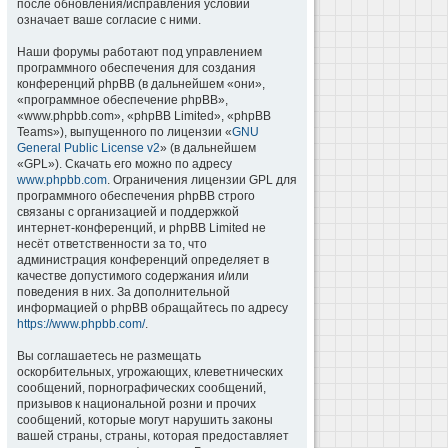
после обновления/исправления условий
означает ваше согласие с ними.
Наши форумы работают под управлением
программного обеспечения для создания
конференций phpBB (в дальнейшем «они»,
«программное обеспечение phpBB»,
«www.phpbb.com», «phpBB Limited», «phpBB
Teams»), выпущенного по лицензии «
GNU
General Public License v2
» (в дальнейшем
«GPL»). Скачать его можно по адресу
www.phpbb.com
. Ограничения лицензии GPL для
программного обеспечения phpBB строго
связаны с организацией и поддержкой
интернет-конференций, и phpBB Limited не
несёт ответственности за то, что
администрация конференций определяет в
качестве допустимого содержания и/или
поведения в них. За дополнительной
информацией о phpBB обращайтесь по адресу
https://www.phpbb.com/
.
Вы соглашаетесь не размещать
оскорбительных, угрожающих, клеветнических
сообщений, порнографических сообщений,
призывов к национальной розни и прочих
сообщений, которые могут нарушить законы
вашей страны, страны, которая предоставляет