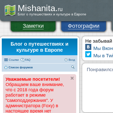
Mishanita.
ru
Блог о путешествиях и культуре в Европе
Заметки
Фотографии
Не забывай 
Блог о путешествиях и
Мы Вкон
культуре в Европе
Мы в Twi
Ссылки
FAQ
Вход
Список форумов
П
Понравилс
ои
Уважаемые посетители!
ск
Обращаем ваше внимание,
что с 2018 года форум
работает в режиме
"самоподдержания". У
администратора (Foxy) в
настоящее время нет