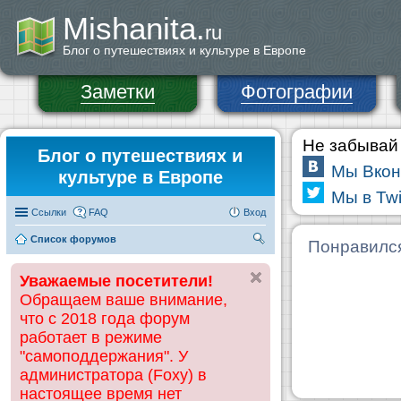
Mishanita.
ru
Блог о путешествиях и культуре в Европе
Заметки
Фотографии
Не забывай 
Блог о путешествиях и
Мы Вкон
культуре в Европе
Мы в Twi
Ссылки
FAQ
Вход
Список форумов
П
Понравилс
ои
Уважаемые посетители!
ск
Обращаем ваше внимание,
что с 2018 года форум
работает в режиме
"самоподдержания". У
администратора (Foxy) в
настоящее время нет