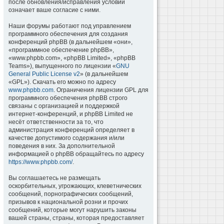
после обновления/исправления условий
означает ваше согласие с ними.
Наши форумы работают под управлением
программного обеспечения для создания
конференций phpBB (в дальнейшем «они»,
«программное обеспечение phpBB»,
«www.phpbb.com», «phpBB Limited», «phpBB
Teams»), выпущенного по лицензии «
GNU
General Public License v2
» (в дальнейшем
«GPL»). Скачать его можно по адресу
www.phpbb.com
. Ограничения лицензии GPL для
программного обеспечения phpBB строго
связаны с организацией и поддержкой
интернет-конференций, и phpBB Limited не
несёт ответственности за то, что
администрация конференций определяет в
качестве допустимого содержания и/или
поведения в них. За дополнительной
информацией о phpBB обращайтесь по адресу
https://www.phpbb.com/
.
Вы соглашаетесь не размещать
оскорбительных, угрожающих, клеветнических
сообщений, порнографических сообщений,
призывов к национальной розни и прочих
сообщений, которые могут нарушить законы
вашей страны, страны, которая предоставляет