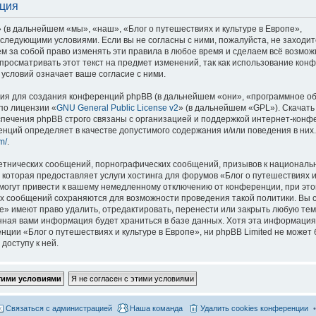
ация
 (в дальнейшем «мы», «наш», «Блог о путешествиях и культуре в Европе»,
со следующими условиями. Если вы не согласны с ними, пожалуйста, не заходит
м за собой право изменять эти правила в любое время и сделаем всё возмож
просматривать этот текст на предмет изменений, так как использование кон
условий означает ваше согласие с ними.
я для создания конференций phpBB (в дальнейшем «они», «программное о
по лицензии «
GNU General Public License v2
» (в дальнейшем «GPL»). Скачать
спечения phpBB строго связаны с организацией и поддержкой интернет-конф
ренций определяет в качестве допустимого содержания и/или поведения в них
m/
.
етнических сообщений, порнографических сообщений, призывов к национальн
которая предоставляет услуги хостинга для форумов «Блог о путешествиях и
огут привести к вашему немедленному отключению от конференции, при это
сех сообщений сохраняются для возможности проведения такой политики. Вы с
е» имеют право удалить, отредактировать, перенести или закрыть любую тем
ённая вами информация будет храниться в базе данных. Хотя эта информация
ии «Блог о путешествиях и культуре в Европе», ни phpBB Limited не может 
доступу к ней.
Связаться с администрацией
Наша команда
Удалить cookies конференции