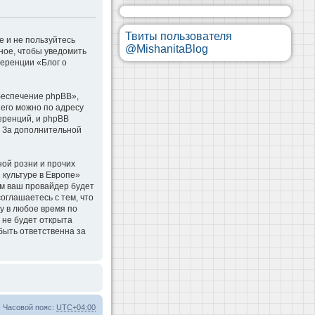
Твиты пользователя
е и не пользуйтесь
@MishanitaBlog
ное, чтобы уведомить
ференции «Блог о
беспечение phpBB»,
 его можно по адресу
еренций, и phpBB
. За дополнительной
ой розни и прочих
 культуре в Европе»
м ваш провайдер будет
оглашаетесь с тем, что
у в любое время по
 не будет открыта
быть ответственна за
Часовой пояс:
UTC+04:00