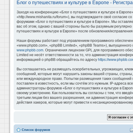
Блог о путешествиях и культуре в Европе - Регистр
Заходя на конференцию «Блог о путешествиях и культуре в Европе»
«http://www.mishanita.ru/forum»), вы подтверждаете своё согласие 
форумами «Блог о путешествиях и культуре в Европе». Мы оставляе
вас об этом, однако с вашей стороны было бы разумным регулярно 
путешествиях и культуре в Европе» после обновления/исправления 
Наши форумы работают под управлением программного обеспечени
«www.phpbb.com», «phpBB Limited», «phpBB Teams»), выпущенного 
www.phpbb.com
. Ограничения лицензии GPL для программного обе
Limited не несёт ответственности за то, что администрация конфе
информацией о phpBB обращайтесь по адресу
https://www.phpbb.co
Вы соглашаетесь не размещать оскорбительных, угрожающих, клев
сообщений, которые могут нарушить законы вашей страны, страны, 
или международное право. Попытки размещения таких сообщений м
поставлен в известность, если мы сочтём это нужным. IP-адреса в
администраторы форумов «Блог о путешествиях и культуре в Европ
своему усмотрению. Как пользователь вы согласны с тем, что введ
третьим лицам без вашего разрешения, ни администрация конференц
действия хакеров, которые могут привести к несанкционированному 
Список форумов