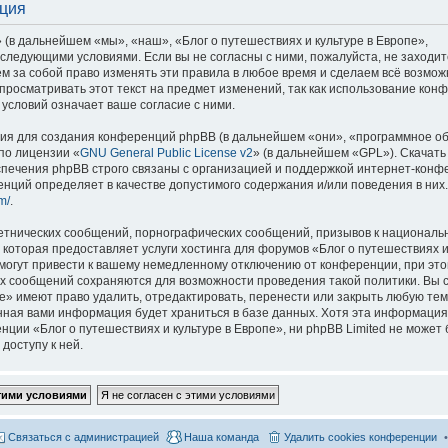
ация
 (в дальнейшем «мы», «наш», «Блог о путешествиях и культуре в Европе»,
со следующими условиями. Если вы не согласны с ними, пожалуйста, не заходит
м за собой право изменять эти правила в любое время и сделаем всё возмож
просматривать этот текст на предмет изменений, так как использование кон
условий означает ваше согласие с ними.
я для создания конференций phpBB (в дальнейшем «они», «программное о
по лицензии «
GNU General Public License v2
» (в дальнейшем «GPL»). Скачать
спечения phpBB строго связаны с организацией и поддержкой интернет-конф
ренций определяет в качестве допустимого содержания и/или поведения в них
m/
.
етнических сообщений, порнографических сообщений, призывов к национальн
которая предоставляет услуги хостинга для форумов «Блог о путешествиях и
огут привести к вашему немедленному отключению от конференции, при это
сех сообщений сохраняются для возможности проведения такой политики. Вы с
е» имеют право удалить, отредактировать, перенести или закрыть любую тем
ённая вами информация будет храниться в базе данных. Хотя эта информация
ии «Блог о путешествиях и культуре в Европе», ни phpBB Limited не может 
доступу к ней.
Связаться с администрацией
Наша команда
Удалить cookies конференции