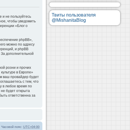
Твиты пользователя
е и не пользуйтесь
@MishanitaBlog
ное, чтобы уведомить
ференции «Блог о
беспечение phpBB»,
 его можно по адресу
еренций, и phpBB
. За дополнительной
ой розни и прочих
 культуре в Европе»
м ваш провайдер будет
оглашаетесь с тем, что
у в любое время по
 не будет открыта
быть ответственна за
Часовой пояс:
UTC+04:00