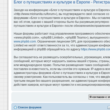
Блог о путешествиях и культуре в Европе - Регистр
Заходя на конференцию «Блог о путешествиях и культуре в Европе»
«http://www.mishanita.ru/forum»), вы подтверждаете своё согласие 
форумами «Блог о путешествиях и культуре в Европе». Мы оставляе
вас об этом, однако с вашей стороны было бы разумным регулярно 
путешествиях и культуре в Европе» после обновления/исправления 
Наши форумы работают под управлением программного обеспечени
«www.phpbb.com», «phpBB Limited», «phpBB Teams»), выпущенного 
www.phpbb.com
. Ограничения лицензии GPL для программного обе
Limited не несёт ответственности за то, что администрация конфе
информацией о phpBB обращайтесь по адресу
https://www.phpbb.co
Вы соглашаетесь не размещать оскорбительных, угрожающих, клев
сообщений, которые могут нарушить законы вашей страны, страны, 
или международное право. Попытки размещения таких сообщений м
поставлен в известность, если мы сочтём это нужным. IP-адреса в
администраторы форумов «Блог о путешествиях и культуре в Европ
своему усмотрению. Как пользователь вы согласны с тем, что введ
третьим лицам без вашего разрешения, ни администрация конференц
действия хакеров, которые могут привести к несанкционированному 
Список форумов